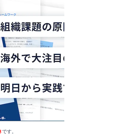
き
です。