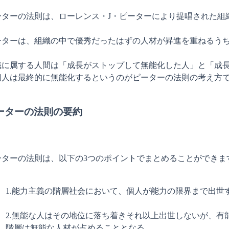
ーターの法則は、ローレンス・J・ピーターにより提唱された組
ーターは、組織の中で優秀だったはずの人材が昇進を重ねるうち
織に属する人間は「成長がストップして無能化した人」と「成長
個人は最終的に無能化するというのがピーターの法則の考え方で
ーターの法則の要約
ーターの法則は、以下の3つのポイントでまとめることができます
1.能力主義の階層社会において、個人が能力の限界まで出世
2.無能な人はその地位に落ち着きそれ以上出世しないが、
階層は無能な人材が占めることとなる。
