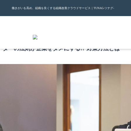
働きがいを高め、組織を良くする組織改善クラウドサービス｜TUNAG-ツナグ-
.1.10
ーターの法則が企業をダメにする!? 対策方法とは