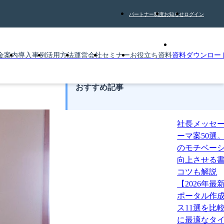
パートナー制度
お知らせ
ログイン
金案内
導入事例
活用方法
運営会社
セミナー
お役立ち資料
資料ダウンロー
おすすめ記事
社長メッセ
ーマ案50選
のモチベー
向上させる
コツも解説
【2026年最
ポータル作
ス11選を比
に最適なタ