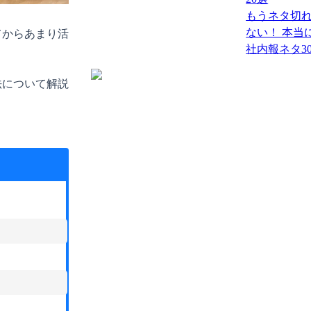
もうネタ切
ない！ 本当
てからあまり活
社内報ネタ3
法について解説