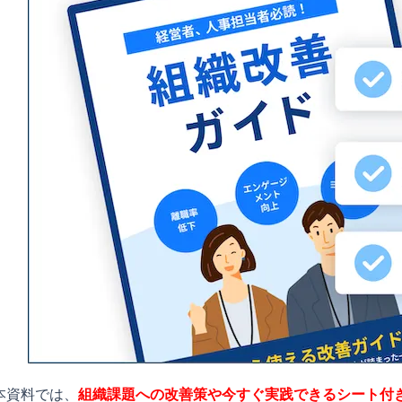
本資料では、
組織課題への改善策や今すぐ実践できるシート付