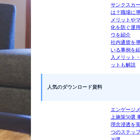
サンクスカ
は？職場に
メリットや
化を防ぐ運
ウを紹介
社内通貨を
いる事例を
入メリット
ットも解説
人気のダウンロード資料
エンゲージ
上施策50選 
理念浸透を実
つのステッ
20選