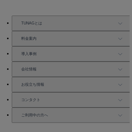
TUNAGとは
TUNAGの特徴
料金案内
機能一覧
料金案内
導入事例
充実したサポート
導入事例
会社情報
強固なセキュリティ
活用方法
会社情報
お役立ち情報
お役立ち資料一覧
コンタクト
セミナー情報
サービス資料請求
ご利用中の方へ
HRコラム
無料デモ申し込み
ログイン