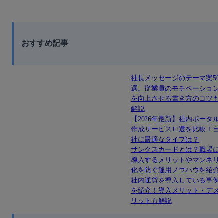
おすすめ記事
社長メッセージのテーマ案5
選。従業員のモチベーショ
を向上させる書き方のコツ
解説
【2026年最新】社内ポータ
作成サービス11選を比較！
社に最適なタイプは？
サンクスカードとは？職場
導入するメリットやマンネ
化を防ぐ運用ノウハウを紹
社内通貨を導入している事
を紹介！導入メリット・デ
リットも解説