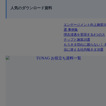
人気のダウンロード資料
エンゲージメント向上施策5
選 事例集
理念浸透を実現する4つのス
テップと施策20選
もうネタ切れに困らない！ 
当に使える社内報ネタ30選