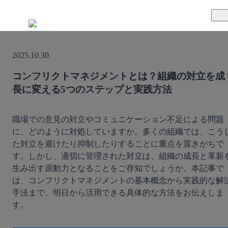
TUNAGとは
2025.10.30
料金案内
TUNAGの特徴
コンフリクトマネジメントとは？組織の対立を成
長に変える5つのステップと実践方法
導入事例
サポート体制
活用方法
セキュリティ体制
職場での意見の対立やコミュニケーション不足による問題
に、どのように対処していますか。多くの組織では、こう
た対立を避けたり抑制したりすることに重点を置きがちで
運営会社
す。しかし、適切に管理された対立は、組織の成長と革新
生み出す原動力となることをご存知でしょうか。本記事で
セミナー
は、コンフリクトマネジメントの基本概念から実践的な解
手法まで、明日から活用できる具体的な方法をお伝えしま
お役立ち資料
す。
資料ダウンロード