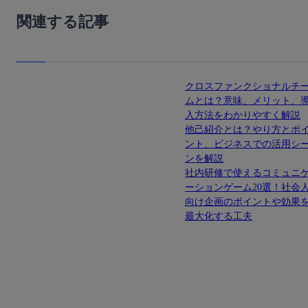
関連する記事
クロスファンクショナルチ
ムとは？意味、メリット、
入方法をわかりやすく解説
他己紹介とは？やり方とポ
ント、ビジネスでの活用シ
ンを解説
社内研修で使えるコミュニ
ーションゲーム20選！社会
向け企画のポイントや効果
最大化する工夫