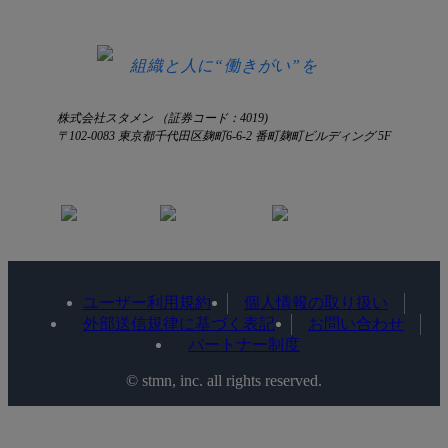
お知らせ
お見積もり
ログインにお困りの方へ
組織と人に“働きがい”を
株式会社スタメン （証券コード：4019)
〒102-0083 東京都千代田区麹町6-6-2 番町麹町ビルディング 5F
ユーザー利用規約
個人情報の取り扱い
外部送信規律に基づく表記
お問い合わせ
パートナー制度
©️ stmn, inc. all rights reserved.