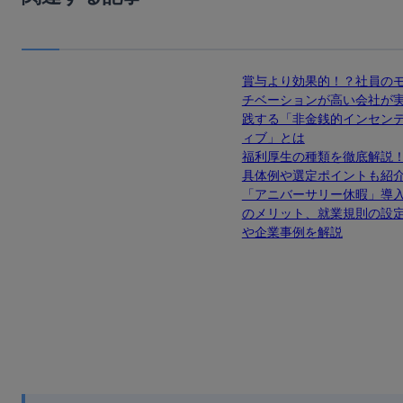
賞与より効果的！？社員の
チベーションが高い会社が
践する「非金銭的インセン
ィブ」とは
福利厚生の種類を徹底解説
具体例や選定ポイントも紹
「アニバーサリー休暇」導
のメリット、就業規則の設
や企業事例を解説