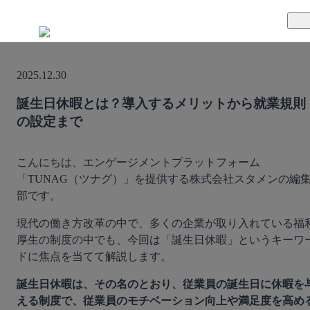
TUNAGとは
2025.12.30
料金案内
TUNAGの特徴
誕生日休暇とは？導入するメリットから就業規則
の設定まで
導入事例
サポート体制
活用方法
セキュリティ体制
こんにちは、エンゲージメントプラットフォーム
「TUNAG（ツナグ）」を提供する株式会社スタメンの編
部です。
運営会社
現代の働き方改革の中で、多くの企業が取り入れている福
セミナー
厚生の制度の中でも、今回は「誕生日休暇」というキーワ
ドに焦点を当てて解説します。
お役立ち資料
誕生日休暇は、その名のとおり、従業員の誕生日に休暇を
える制度で、従業員のモチベーション向上や満足度を高め
資料ダウンロード