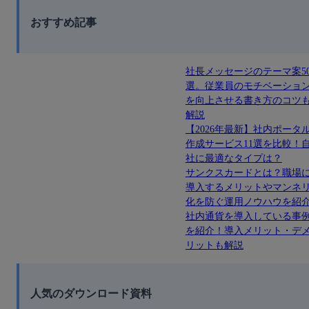
おすすめ記事
社長メッセージのテーマ案5
選。従業員のモチベーショ
を向上させる書き方のコツ
解説
【2026年最新】社内ポータ
作成サービス11選を比較！
社に最適なタイプは？
サンクスカードとは？職場
導入するメリットやマンネ
化を防ぐ運用ノウハウを紹
社内通貨を導入している事
を紹介！導入メリット・デ
リットも解説
人気のダウンロード資料