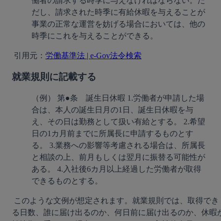
働者の請求する時季に与えなければならない。た
だし、請求された時季に有給休暇を与えることが
事業の正常な運営を妨げる場合においては、他の
時季にこれを与えることができる。
 引用元：
労働基準法 | e-Gov法令検索
就業規則に記載する
（例） 第●条　誕生日休暇 1.労働者が申請した場
合は、本人の誕生日月の1日、誕生日休暇を与
え、その日は勤務として扱い有給とする。 2.希望
日の1カ月前までに所属長に申請するものとす
る。 3.業務への影響等考慮される場合は、所属長
と相談の上、前月もしくは翌月に振替る可能性が
ある。 4.入社後6カ月以上経過した労働者が取得
できるものとする。
 このような文例が想定されます。就業規則では、取得でき
る日数、誰に届け出るのか、何日前に届け出るのか、休暇