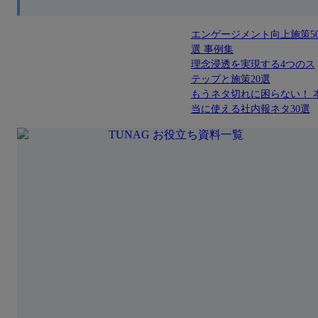
エンゲージメント向上施策5
選 事例集
理念浸透を実現する4つのス
テップと施策20選
もうネタ切れに困らない！ 
当に使える社内報ネタ30選