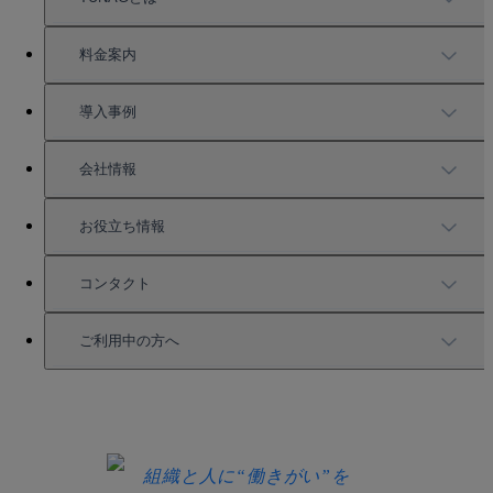
TUNAGの特徴
料金案内
機能一覧
料金案内
導入事例
充実したサポート
導入事例
会社情報
強固なセキュリティ
活用方法
会社情報
お役立ち情報
お役立ち資料一覧
コンタクト
セミナー情報
サービス資料請求
ご利用中の方へ
HRコラム
無料デモ申し込み
ログイン
お知らせ
お見積もり
ログインにお困りの方へ
組織と人に“働きがい”を