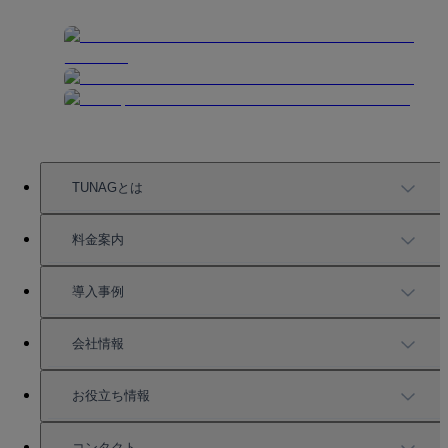
TUNAGとは
TUNAGの特徴
料金案内
機能一覧
料金案内
導入事例
充実したサポート
導入事例
会社情報
強固なセキュリティ
活用方法
会社情報
お役立ち情報
お役立ち資料一覧
コンタクト