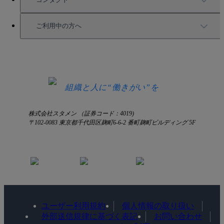
セミナー情報
サービス資料請求
ご利用中の方へ
HRコラム
無料デモ申し込み
ログイン
お知らせ
お見積もり
ログインにお困りの方へ
組織と人に“働きがい”を
株式会社スタメン （証券コード：4019)
〒102-0083 東京都千代田区麹町6-6-2 番町麹町ビルディング 5F
ユーザー利用規約
個人情報の取り扱い
外部送信規律に基づく表記
お問い合わせ