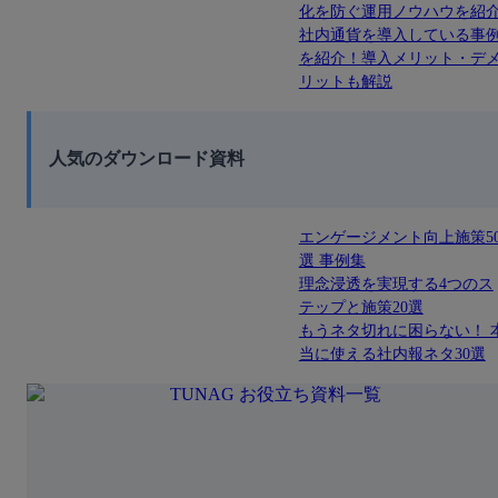
化を防ぐ運用ノウハウを紹
社内通貨を導入している事
を紹介！導入メリット・デ
リットも解説
人気のダウンロード資料
エンゲージメント向上施策5
選 事例集
理念浸透を実現する4つのス
テップと施策20選
もうネタ切れに困らない！ 
当に使える社内報ネタ30選