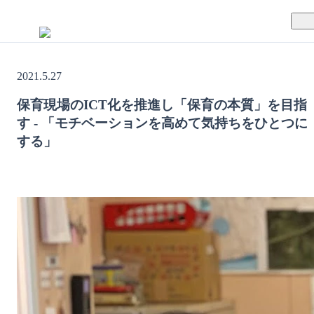
TUNAGとは
2021.5.27
料金案内
TUNAGの特徴
保育現場のICT化を推進し「保育の本質」を目指
す - 「モチベーションを高めて気持ちをひとつに
導入事例
サポート体制
する」
活用方法
セキュリティ体制
運営会社
セミナー
お役立ち資料
資料ダウンロード