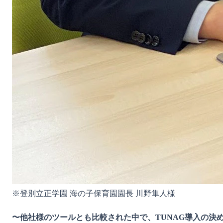
※登別立正学園 海の子保育園園長 川野隼人様

〜他社様のツールとも比較された中で、TUNAG導入の決