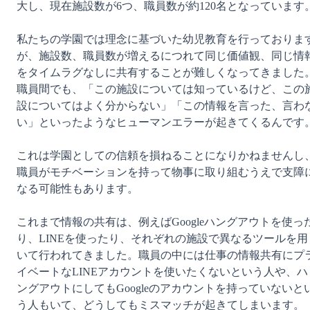
大し、現在施設数が6つ、職員数が約120名となっています。
私たちの学園では理念に基づいた幼児教育を行っておりま
が、施設数、職員数が増えるにつれて同じ価値観、同じ情
をタイムラグなしに共有することが難しくなってきました
職員間でも、「この施設については知っているけど、この
設についてはよく分からない」「この情報を言った、言わ
い」といったようなヒューマンエラーが起きてくるんです。
これは学園としての信頼を損ねることになりかねませんし
職員がモチベーションを持って物事に取り組むうえで支障
なる可能性もあります。

これまで情報の共有は、例えばGoogleハングアウトを使っ
り、LINEを使ったり、それぞれの施設で異なるツールを用
いて行われてきました。職員の中には仕事の情報共有にプ
イベートなLINEアカウントを使いたくないという人や、ハ
ングアウトにしてもGoogleのアカウントを持っていないと
う人もいて、どうしてもミスマッチが起きてしまいます。
