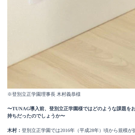
※登別立正学園理事長 木村義恭様

〜TUNAG導入前、登別立正学園様ではどのような課題を
持ちだったのでしょうか〜
木村：
登別立正学園では2016年（平成28年）頃から規模が