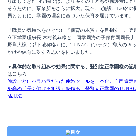
り出してきた同学園では、より多くの子どもや保護者に寄
そうために、事業所をさらに拡大。現在、6施設、120名の
員とともに、学園の理念に基づいた保育を届けています。

「職員の気持ちをひとつに『保育の本質』を目指す」。登
立正学園理事長 木村義恭様と、同学園海の子保育園園長 川
野隼人様（以下敬称略）に、TUNAG（ツナグ）導入のき
かけや保育に対する思いを伺いました。

▼具体的な取り組みや効果に関する、登別立正学園様の記
はこちら
施設ごとにバラバラだった連絡ツールを一本化。自己肯定
を高め「長く働ける組織」を作る、登別立正学園のTUNA
活用法
目次