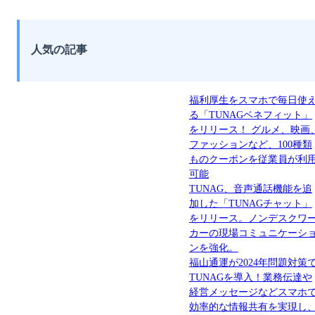
人気の記事
福利厚生をスマホで毎日使
る「TUNAGベネフィット」
をリリース！ グルメ、映画
ファッションなど、100種類
ものクーポンを従業員が利
可能
TUNAG、音声通話機能を追
加した「TUNAGチャット」
をリリース。ノンデスクワ
カーの現場コミュニケーシ
ンを強化。
福山通運が2024年問題対策
TUNAGを導入！業務伝達や
経営メッセージなどスマホ
効率的な情報共有を実現し