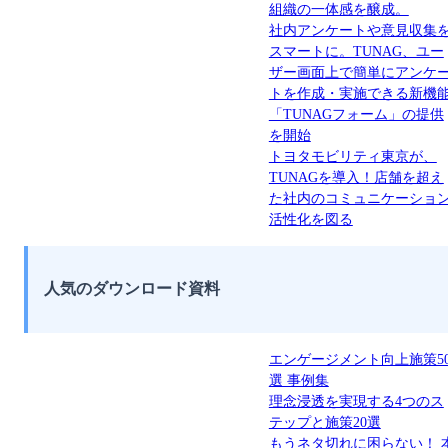
組織の一体感を醸成。
社内アンケートや意見収集
スマートに。TUNAG、ユー
ザー画面上で簡単にアンケ
トを作成・実施できる新機
「TUNAGフォーム」の提供
を開始
トヨタモビリティ東京が、
TUNAGを導入！店舗を超え
た社内のコミュニケーショ
活性化を図る
人気のダウンロード資料
エンゲージメント向上施策5
選 事例集
理念浸透を実現する4つのス
テップと施策20選
もうネタ切れに困らない！ 