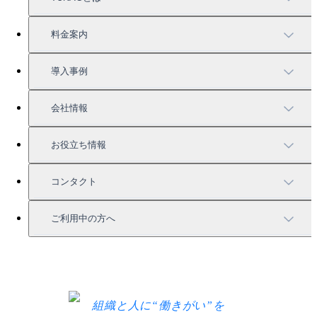
TUNAGの特徴
料金案内
機能一覧
料金案内
導入事例
充実したサポート
導入事例
会社情報
強固なセキュリティ
活用方法
会社情報
お役立ち情報
お役立ち資料一覧
コンタクト
セミナー情報
サービス資料請求
ご利用中の方へ
HRコラム
無料デモ申し込み
ログイン
お知らせ
お見積もり
ログインにお困りの方へ
組織と人に“働きがい”を