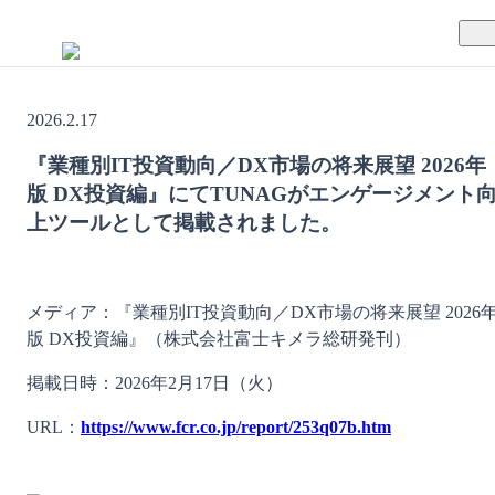
TUNAGとは
2026.2.17
料金案内
TUNAGの特徴
『業種別IT投資動向／DX市場の将来展望 2026年
版 DX投資編』にてTUNAGがエンゲージメント
導入事例
サポート体制
上ツールとして掲載されました。
活用方法
セキュリティ体制
メディア：『業種別IT投資動向／DX市場の将来展望 2026
運営会社
版 DX投資編』（株式会社富士キメラ総研発刊）
セミナー
掲載日時：2026年2月17日（火）
お役立ち資料
URL：
https://www.fcr.co.jp/report/253q07b.htm
資料ダウンロード