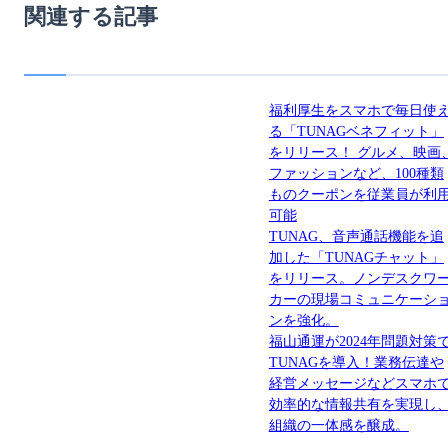
関連する記事
福利厚生をスマホで毎日使
る「TUNAGベネフィット」
をリリース！ グルメ、映画
ファッションなど、100種類
ものクーポンを従業員が利
可能
TUNAG、音声通話機能を追
加した「TUNAGチャット」
をリリース。ノンデスクワ
カーの現場コミュニケーシ
ンを強化。
福山通運が2024年問題対策
TUNAGを導入！業務伝達や
経営メッセージなどスマホ
効率的な情報共有を実現し
組織の一体感を醸成。