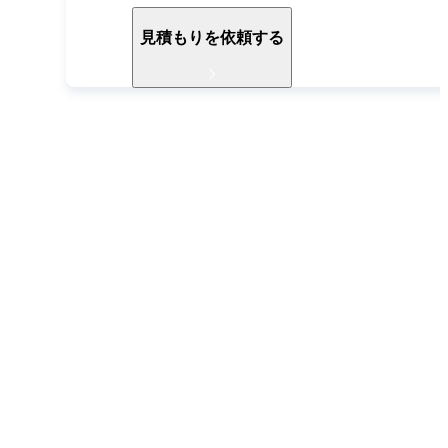
見積もりを依頼する
導入ご検討中の方へ
お電話でもお気軽に
お問い合わせください
052-990-2412
受付時間 9:30〜18:30（土日祝除く）