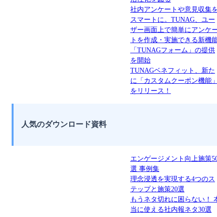
社内アンケートや意見収集
スマートに。TUNAG、ユー
ザー画面上で簡単にアンケ
トを作成・実施できる新機
「TUNAGフォーム」の提供
を開始
TUNAGベネフィット、新た
に「カスタムクーポン機能
をリリース！
人気のダウンロード資料
エンゲージメント向上施策5
選 事例集
理念浸透を実現する4つのス
テップと施策20選
もうネタ切れに困らない！ 
当に使える社内報ネタ30選