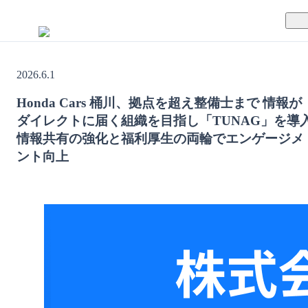
TUNAGとは
2026.6.1
料金案内
TUNAGの特徴
Honda Cars 桶川、拠点を超え整備士まで 情報が
ダイレクトに届く組織を目指し「TUNAG」を導
導入事例
サポート体制
情報共有の強化と福利厚生の両輪でエンゲージメ
ント向上
活用方法
セキュリティ体制
運営会社
セミナー
お役立ち資料
資料ダウンロード