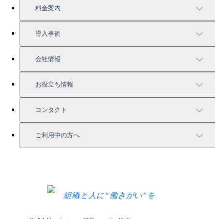
TUNAGの特徴
料金案内
機能一覧
料金案内
導入事例
充実したサポート
導入事例
会社情報
強固なセキュリティ
活用方法
会社情報
お役立ち情報
お役立ち資料一覧
コンタクト
セミナー情報
サービス資料請求
ご利用中の方へ
HRコラム
無料デモ申し込み
ログイン
お知らせ
お見積もり
ログインにお困りの方へ
組織と人に“働きがい”を