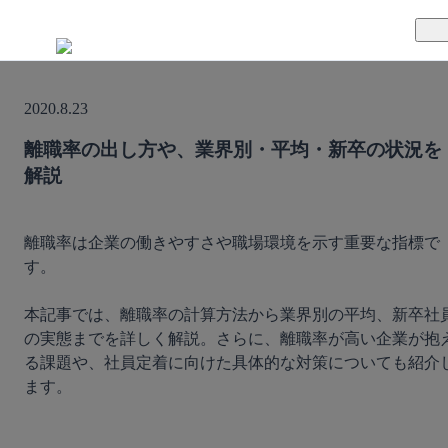
TUNAGとは
2020.8.23
料金案内
TUNAGの特徴
離職率の出し方や、業界別・平均・新卒の状況を
解説
導入事例
サポート体制
活用方法
セキュリティ体制
離職率は企業の働きやすさや職場環境を示す重要な指標で
す。

運営会社
本記事では、離職率の計算方法から業界別の平均、新卒社
セミナー
の実態までを詳しく解説。さらに、離職率が高い企業が抱
る課題や、社員定着に向けた具体的な対策についても紹介
お役立ち資料
ます。

資料ダウンロード