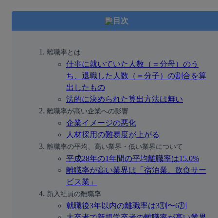
目次
離職率とは
仕事に就いていた人数（＝分母）のう
ち、退職した人数（＝分子）の割合を算
出したもの
法的に決められた算出方法は無い
離職率が高い企業への影響
企業イメージの悪化
人材採用の難易度が上がる
離職率の平均、高い業界・低い業界について
平成28年の1年間の平均離職率は15.0%
離職率が高い業界は「宿泊業、飲食サー
ビス業」
新入社員の離職率
就職後3年以内の離職率は3割〜6割
大卒者で新規学卒者の離職率が高い業界