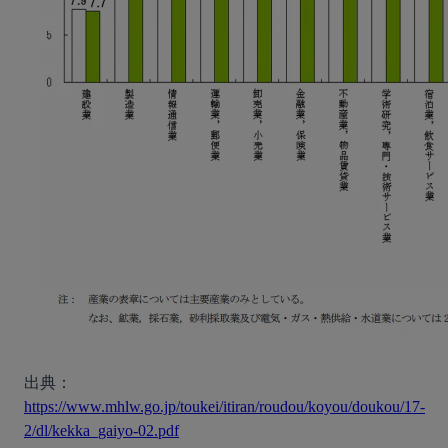
出典：
https://www.mhlw.go.jp/toukei/itiran/roudou/koyou/doukou/17-
2/dl/kekka_gaiyo-02.pdf