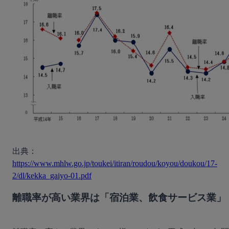
出典：
https://www.mhlw.go.jp/toukei/itiran/roudou/koyou/doukou/17-
2/dl/kekka_gaiyo-01.pdf
離職率が高い業界は「宿泊業、飲食サービス業」