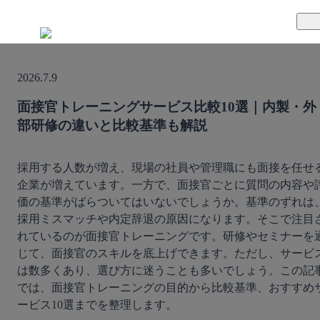
TUNAGとは
2026.7.9
料金案内
TUNAGの特徴
面接官トレーニングサービス比較10選｜内製・外
部研修の違いと比較基準も解説
導入事例
サポート体制
活用方法
セキュリティ体制
採用する人数が増え、現場の社員や管理職にも面接を任せ
企業が増えています。一方で、面接官ごとに質問の内容や
価の基準がばらついてはいないでしょうか。基準のずれは
運営会社
採用ミスマッチや内定辞退の原因になります。そこで注目
れているのが面接官トレーニングです。研修やセミナーを
セミナー
じて、面接官のスキルを底上げできます。ただし、サービ
は数多くあり、選び方に迷うことも多いでしょう。この記
お役立ち資料
では、面接官トレーニングの目的から比較基準、おすすめ
ービス10選までを整理します。
資料ダウンロード