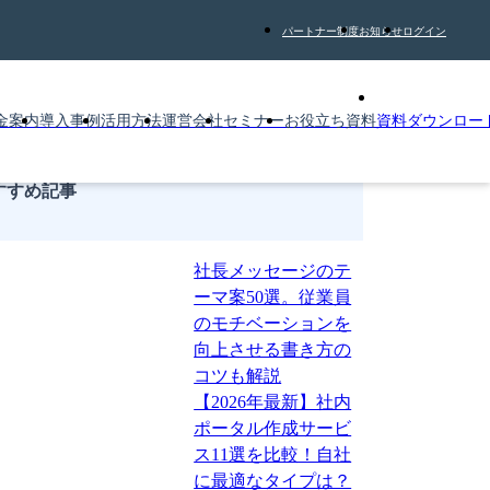
パートナー制度
お知らせ
ログイン
金案内
導入事例
活用方法
運営会社
セミナー
お役立ち資料
資料ダウンロー
すすめ記事
社長メッセージのテ
ーマ案50選。従業員
のモチベーションを
向上させる書き方の
コツも解説
【2026年最新】社内
ポータル作成サービ
ス11選を比較！自社
に最適なタイプは？