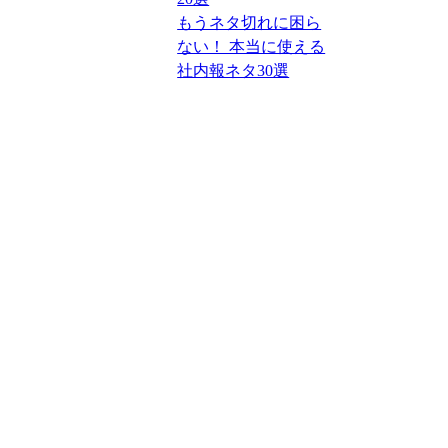
もうネタ切れに困ら
ない！ 本当に使える
社内報ネタ30選