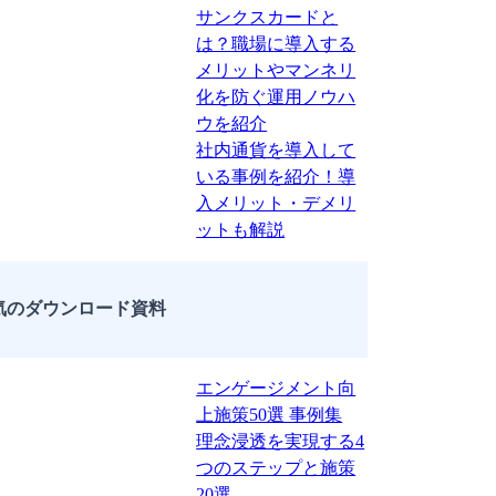
サンクスカードと
は？職場に導入する
メリットやマンネリ
化を防ぐ運用ノウハ
ウを紹介
社内通貨を導入して
いる事例を紹介！導
入メリット・デメリ
ットも解説
気のダウンロード資料
エンゲージメント向
上施策50選 事例集
理念浸透を実現する4
つのステップと施策
20選