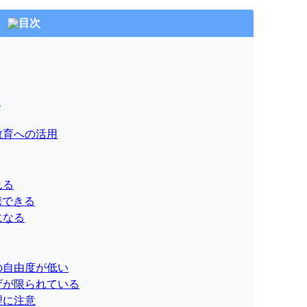
目次
作
教育への活用
れる
携できる
になる
の自由度が低い
ザが限られている
理に注意