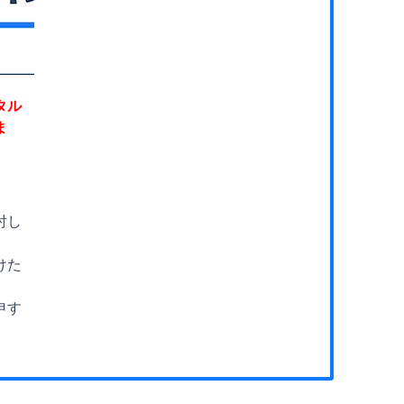
タル
ま
討し
けた
申す