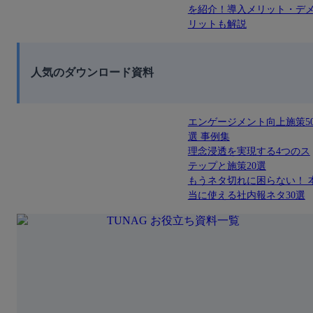
を紹介！導入メリット・デ
リットも解説
人気のダウンロード資料
エンゲージメント向上施策5
選 事例集
理念浸透を実現する4つのス
テップと施策20選
もうネタ切れに困らない！ 
当に使える社内報ネタ30選