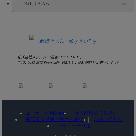
セミナー情報
サービス資料請求
ご利用中の方へ
HRコラム
無料デモ申し込み
ログイン
お知らせ
お見積もり
ログインにお困りの方へ
組織と人に“働きがい”を
株式会社スタメン （証券コード：4019)
〒102-0083 東京都千代田区麹町6-6-2 番町麹町ビルディング 5F
ユーザー利用規約
個人情報の取り扱い
外部送信規律に基づく表記
お問い合わせ
パートナー制度