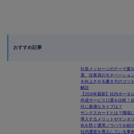
おすすめ記事
社長メッセージのテーマ案5
選。従業員のモチベーショ
を向上させる書き方のコツ
解説
【2026年最新】社内ポータ
作成サービス11選を比較！
社に最適なタイプは？
サンクスカードとは？職場
導入するメリットやマンネ
化を防ぐ運用ノウハウを紹
社内通貨を導入している事