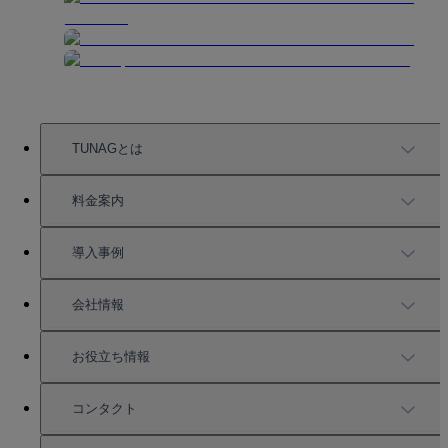
TUNAGとは
TUNAGの特徴
料金案内
機能一覧
料金案内
導入事例
充実したサポート
導入事例
会社情報
強固なセキュリティ
活用方法
会社情報
お役立ち情報
お役立ち資料一覧
コンタクト