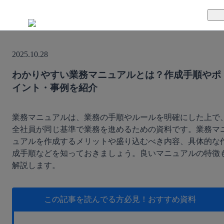
TUNAGとは
2025.10.28
料金案内
TUNAGの特徴
わかりやすい業務マニュアルとは？作成手順やポ
イント・事例を紹介
導入事例
サポート体制
活用方法
セキュリティ体制
業務マニュアルは、業務の手順やルールを明確にした上で
全社員が同じ基準で業務を進めるための資料です。業務マ
ュアルを作成するメリットや盛り込むべき内容、具体的な
運営会社
成手順などを知っておきましょう。良いマニュアルの特徴
解説します。
セミナー
お役立ち資料
この記事を読んでる方必見！
おすすめ資料
資料ダウンロード