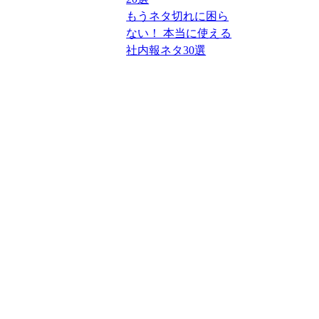
もうネタ切れに困ら
ない！ 本当に使える
社内報ネタ30選