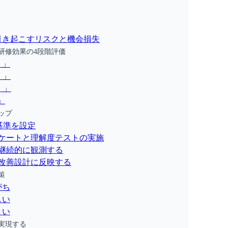
引き起こすリスクと機会損失
研修効果の4段階評価
）」
）」
）」
」
ップ
基準を設定
ンケートと理解度テストの実施
継続的に観測する
改善設計に反映する
策
がち
しい
きい
実現する