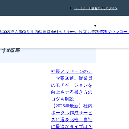
パートナー制度
お知らせ
ログイン
金案内
導入事例
活用方法
運営会社
セミナー
お役立ち資料
資料ダウンロー
すすめ記事
社長メッセージのテ
ーマ案50選。従業員
のモチベーションを
向上させる書き方の
コツも解説
【2026年最新】社内
ポータル作成サービ
ス11選を比較！自社
に最適なタイプは？