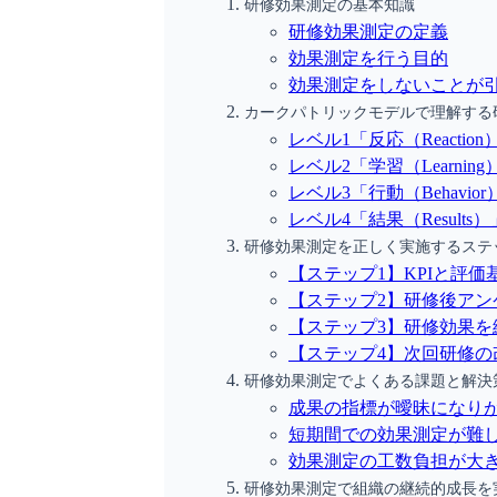
研修効果測定の基本知識
研修効果測定の定義
効果測定を行う目的
効果測定をしないことが
カークパトリックモデルで理解する
レベル1「反応（Reaction
レベル2「学習（Learning
レベル3「行動（Behavior
レベル4「結果（Results）
研修効果測定を正しく実施するステ
【ステップ1】KPIと評価
【ステップ2】研修後ア
【ステップ3】研修効果を
【ステップ4】次回研修の
研修効果測定でよくある課題と解決
成果の指標が曖昧になり
短期間での効果測定が難
効果測定の工数負担が大
研修効果測定で組織の継続的成長を