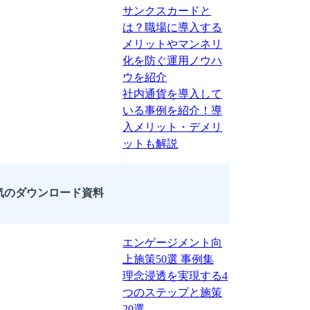
サンクスカードと
は？職場に導入する
メリットやマンネリ
化を防ぐ運用ノウハ
ウを紹介
社内通貨を導入して
いる事例を紹介！導
入メリット・デメリ
ットも解説
気のダウンロード資料
エンゲージメント向
上施策50選 事例集
理念浸透を実現する4
つのステップと施策
20選