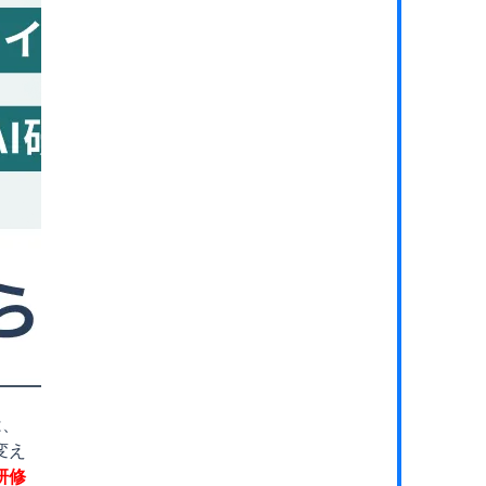
は、
変え
研修