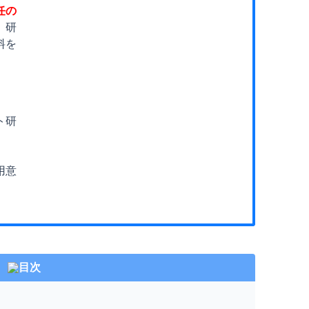
任の
。研
料を
ト研
用意
目次