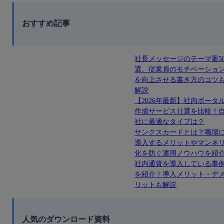
おすすめ記事
社長メッセージのテーマ案5
選。従業員のモチベーショ
を向上させる書き方のコツ
解説
【2026年最新】社内ポータ
作成サービス11選を比較！
社に最適なタイプは？
サンクスカードとは？職場
導入するメリットやマンネ
化を防ぐ運用ノウハウを紹
社内通貨を導入している事
を紹介！導入メリット・デ
リットも解説
人気のダウンロード資料