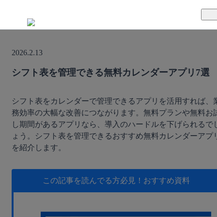
TUNAGとは
2026.2.13
料金案内
TUNAGの特徴
シフト表を管理できる無料カレンダーアプリ7選
導入事例
サポート体制
シフト表をカレンダーで管理できるアプリを活用すれば、
務効率の大幅な改善につながります。無料プランや無料お
活用方法
セキュリティ体制
し期間があるアプリなら、導入のハードルを下げられるで
ょう。シフト表を管理できるおすすめ無料カレンダーアプ
運営会社
を紹介します。
セミナー
この記事を読んでる方必見！
おすすめ資料
お役立ち資料
資料ダウンロード