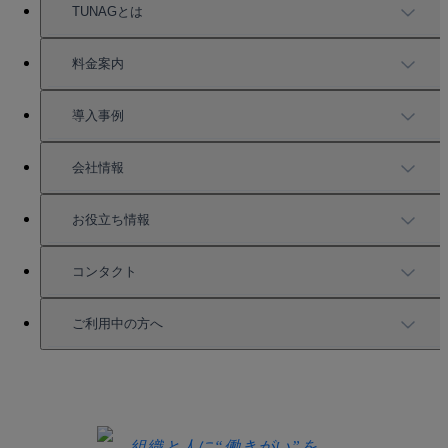
TUNAGとは
TUNAGの特徴
料金案内
機能一覧
料金案内
導入事例
充実したサポート
導入事例
会社情報
強固なセキュリティ
活用方法
会社情報
お役立ち情報
お役立ち資料一覧
コンタクト
セミナー情報
サービス資料請求
ご利用中の方へ
HRコラム
無料デモ申し込み
ログイン
お知らせ
お見積もり
ログインにお困りの方へ
組織と人に“働きがい”を