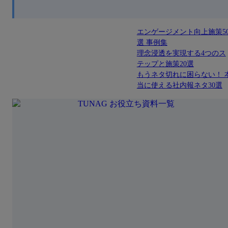
エンゲージメント向上施策5
選 事例集
理念浸透を実現する4つのス
テップと施策20選
もうネタ切れに困らない！ 
当に使える社内報ネタ30選