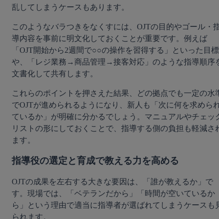
乱してしまうケースもあります。
このようなバラつきをなくすには、OJTの目的やゴール・
導内容を事前に明文化しておくことが重要です。例えば
「OJT開始から2週間で○○の操作を習得する」といった目標
や、「レジ業務→商品管理→接客対応」のような指導順序
文書化して共有します。
これらのポイントを押さえた結果、どの拠点でも一定の水
でOJTが進められるようになり、新人も「次に何を求めら
ているか」が明確に分かるでしょう。マニュアルやチェッ
リストの形にしておくことで、指導する側の負担も軽減さ
ます。
指導役の選定と育成で教える力を高める
OJTの成果を左右する大きな要因は、「誰が教えるか」で
す。現場では、「ベテランだから」「時間が空いているか
ら」という理由で適当に指導者が選ばれてしまうケースも
られます。