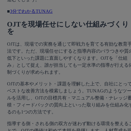
■
3分でわかるTUNAG
OJTを現場任せにしない仕組みづくり
を
OJTは、現場での実務を通じて即戦力を育てる有効な教育
法です。ただ、現場任せにすると指導内容のバラつきや質
低下といった課題に直面しやすくなります。OJTを「仕組
み」として捉え、誰が担当しても一定水準の指導が行える
制づくりが求められます。
OJTの基本やメリット・課題を理解した上で、自社にとっ
ベストな改善方法を模索しましょう。TUNAGのようなツ
ルを活用し、OJTの目標共有・マニュアル整備・ナレッジ
積・フィードバックの質向上といった取り組みを仕組み化
るのも1つの方法です。
指導する側・される側の双方が迷わず動ける環境を整える
とで、OJTの価値は初めて本領を発揮します。人材育成を