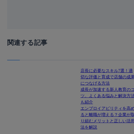
関連する記事
店長に必要なスキル7選！適
切な評価と育成で店舗の成
につなげる方法
成長が加速する新人教育の
ツ。よくある悩みと解決方
も紹介
エンプロイアビリティを高
ると離職が増える？企業が
り組むメリットと正しい活
法を解説