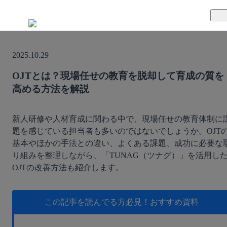
TUNAGとは
2025.10.29
料金案内
TUNAGの特徴
OJTとは？現場任せの教育を脱却して育成の質を
高める方法を解説
導入事例
サポート体制
活用方法
セキュリティ体制
新人研修や人材育成に関わる中で、現場任せの教育体制に
題を感じている担当者も多いのではないでしょうか。OJT
基本やほかの手法との違い、よくある課題、成功に必要な
運営会社
り組みを整理しながら、「TUNAG（ツナグ）」を活用し
OJTの改善方法も紹介します。
セミナー
お役立ち資料
この記事を読んでる方必見！
おすすめ資料
資料ダウンロード