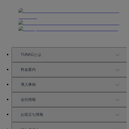
TUNAGとは
TUNAGの特徴
料金案内
機能一覧
料金案内
導入事例
充実したサポート
導入事例
会社情報
強固なセキュリティ
活用方法
会社情報
お役立ち情報
お役立ち資料一覧