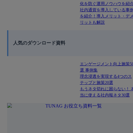
化を防ぐ運用ノウハウを紹
社内通貨を導入している事
を紹介！導入メリット・デ
リットも解説
人気のダウンロード資料
エンゲージメント向上施策5
選 事例集
理念浸透を実現する4つのス
テップと施策20選
もうネタ切れに困らない！ 
当に使える社内報ネタ30選