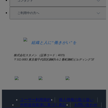
コンタクト
セミナー情報
サービス資料請求
ご利用中の方へ
HRコラム
無料デモ申し込み
ログイン
お知らせ
お見積もり
ログインにお困りの方へ
組織と人に“働きがい”を
株式会社スタメン （証券コード：4019)
〒102-0083 東京都千代田区麹町6-6-2 番町麹町ビルディング 5F
ユーザー利用規約
個人情報の取り扱い
外部送信規律に基づく表記
お問い合わせ