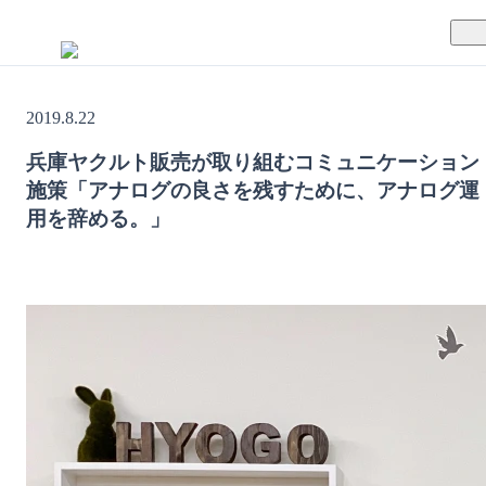
TUNAGとは
2019.8.22
料金案内
TUNAGの特徴
兵庫ヤクルト販売が取り組むコミュニケーション
施策「アナログの良さを残すために、アナログ運
導入事例
サポート体制
用を辞める。」
活用方法
セキュリティ体制
運営会社
セミナー
お役立ち資料
資料ダウンロード