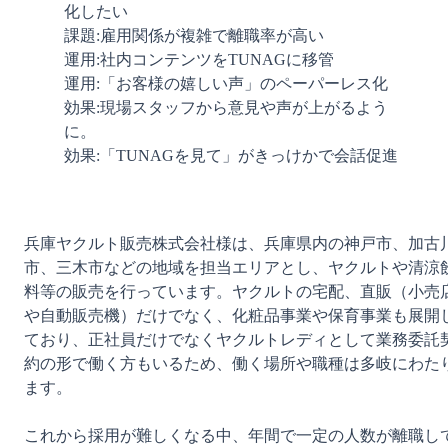
化したい

課題:雇用関係が複雑で離職率が高い

運用:社内コンテンツをTUNAGに移管

運用:「お客様の嬉しい声」のペーパーレス化

効果:現場スタッフから意見や声が上がるよう
に。

効果:「TUNAGを見て」がきっけかで会話促進
兵庫ヤクルト販売株式会社様は、兵庫県内の神戸市、加古
市、三木市などの地域を担当エリアとし、ヤクルトや清涼
料等の販売を行っています。ヤクルトの宅配、直販（小売
や自動販売機）だけでなく、化粧品事業や保育事業も展開
ており、正社員だけでなくヤクルトレディとして業務委託
約の形で働く方もいるため、働く場所や職種は多岐にわた
ます。

これから採用が難しくなる中、年間で一定の人数が離職し