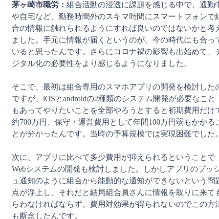
茅ヶ崎市職労：
組合活動の浸透に課題を感じる中で、通勤
や自宅など、勤務時間外のスキマ時間にスマートフォンで
合の情報に触れられるようにすれば良いのではないかと考
ました。手元に情報が届くというのが、今の時代にも合っ
いると思ったんです。さらにコロナ禍の影響も出始めて、
ジタル化の必要性をより感じるようになりました。

そこで、最初は組合専用のスマホアプリの開発を検討した
ですが、iOSとandroidの2種類のシステム開発が必要なこと
もあってやりたいことを全部やろうとすると初期費用だけ
約700万円、保守・運営費用として年間100万円弱もかかる
とが分かったんです。当時の予算規模では実現困難でした。
次に、アプリに比べて多少費用が抑えられるということで
Webシステムの開発も検討しました。しかしアプリのプッ
ュ通知のように組合から能動的な通知ができないという問
点が浮上し、それだと結局組合員さんに情報を取りに来て
らわなければならず、費用対効果が得られないのでこの方
も断念したんです。
