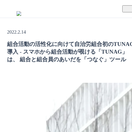
TUNAGとは
2022.2.14
料金案内
TUNAGの特徴
組合活動の活性化に向けて自治労組合初のTUNA
導入 - スマホから組合活動が覗ける「TUNAG」
導入事例
サポート体制
は、 組合と組合員のあいだを「つなぐ」ツール
活用方法
セキュリティ体制
運営会社
セミナー
お役立ち資料
資料ダウンロード