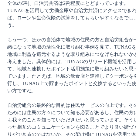
全体の5割、自治労共済は2割程度にとどまっています。
TUNAGを活用して労働金庫や自治労共済にアクセスでき
ば、ローンや生命保険の試算をしてもらいやすくなるでし
う。

もう一つ、ほかの自治体で地域の住民の方と自治労組合が
緒になって地域の活性化に取り組む事例を見て、TUNAG
地域に利益を還元するような取り組みにつなげられないか
考えました。具体的には、TUNAGのリワード機能を活用
て、地域と連携したポイント活用施策に取り組みたいと思
ています。たとえば、地域の飲食店と連携してクーポンを
行し、TUNAG上で貯まったポイントと交換するといった
い方ですね。

自治労組合の最終的な目的は住民サービスの向上です。そ
ためには住民の方々について知る必要があるし、住民の方
も我々のことを知っていただきたいと思っています。そう
った相互のコミュニケーションを図ることでより良い街づ
りができるのではないか、その架け橋にTUNAGを活用で