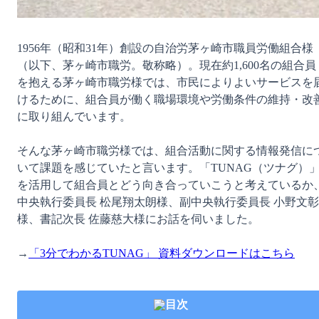
1956年（昭和31年）創設の自治労茅ヶ崎市職員労働組合様
（以下、茅ヶ崎市職労。敬称略）。現在約1,600名の組合員
を抱える茅ヶ崎市職労様では、市民によりよいサービスを
けるために、組合員が働く職場環境や労働条件の維持・改
に取り組んでいます。

そんな茅ヶ崎市職労様では、組合活動に関する情報発信に
いて課題を感じていたと言います。「TUNAG（ツナグ）
を活用して組合員とどう向き合っていこうと考えているか
中央執行委員長 松尾翔太朗様、副中央執行委員長 小野文彰
様、書記次長 佐藤慈大様にお話を伺いました。

→
「3分でわかるTUNAG」 資料ダウンロードはこちら
目次