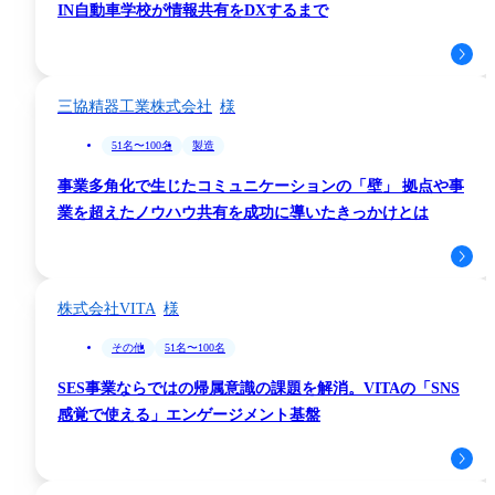
IN自動車学校が情報共有をDXするまで
三協精器工業株式会社
51名〜100名
製造
事業多角化で生じたコミュニケーションの「壁」 拠点や事
業を超えたノウハウ共有を成功に導いたきっかけとは
株式会社VITA
その他
51名〜100名
SES事業ならではの帰属意識の課題を解消。VITAの「SNS
感覚で使える」エンゲージメント基盤