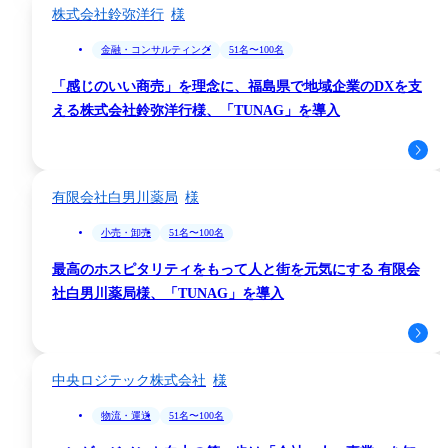
株式会社鈴弥洋行
金融・コンサルティング
51名〜100名
「感じのいい商売」を理念に、福島県で地域企業のDXを支
える株式会社鈴弥洋行様、「TUNAG」を導入
有限会社白男川薬局
小売・卸売
51名〜100名
最高のホスピタリティをもって人と街を元気にする 有限会
社白男川薬局様、「TUNAG」を導入
動画で紹介
中央ロジテック株式会社
物流・運送
51名〜100名