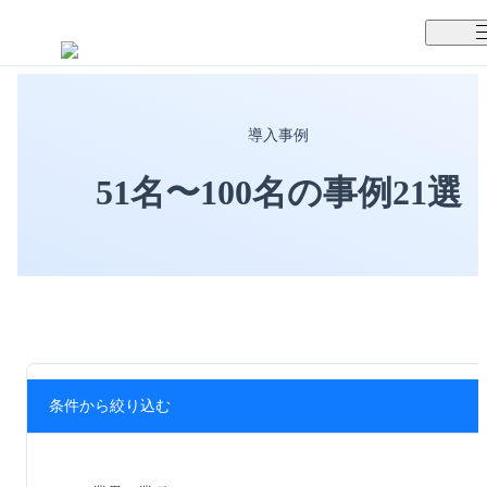
TUNAGとは
導入事例
料金案内
TUNAGの特徴
51名〜100名
の事例
21
選
導入事例
サポート体制
活用方法
セキュリティ体制
運営会社
セミナー
条件から絞り込む
お役立ち資料
資料ダウンロード