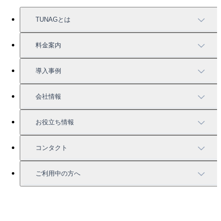
TUNAGとは
TUNAGの特徴
料金案内
機能一覧
料金案内
導入事例
充実したサポート
導入事例
会社情報
強固なセキュリティ
活用方法
会社情報
お役立ち情報
お役立ち資料一覧
コンタクト
セミナー情報
サービス資料請求
ご利用中の方へ
HRコラム
無料デモ申し込み
ログイン
お知らせ
お見積もり