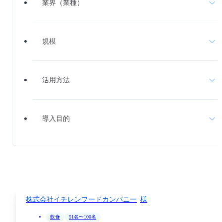
業界（業種）
無料デモ
を見る
小売・卸売
ホテル・レジャー
規模
物流・運送
介護・医療
〜50名
51名〜100名
活用方法
美容
製造
101名〜300名
301名〜1000名
社内ポータル
Web社内報
導入目的
フィットネス
建設・不動産
1001名〜
店舗運営
社内SNS
理念浸透
ツール一元化
飲食
その他
サンクスカード
労働組合アプリ
コミュニケーション
情報共有の促進
株式会社イチレンフードカンパニー
称賛文化
業務効率化
飲食
51名〜100名