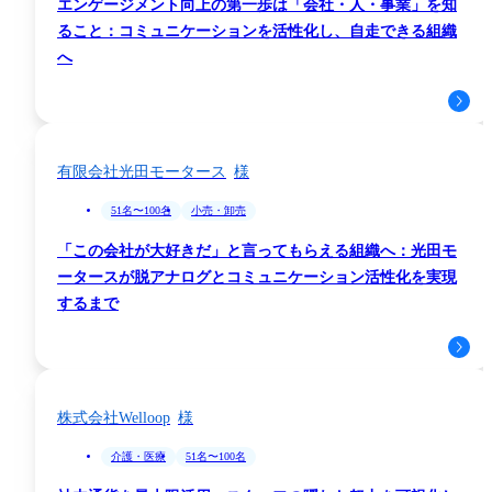
エンゲージメント向上の第一歩は「会社・人・事業」を知
ること：コミュニケーションを活性化し、自走できる組織
へ
動画で紹介
有限会社光田モータース
51名〜100名
小売・卸売
「この会社が大好きだ」と言ってもらえる組織へ：光田モ
ータースが脱アナログとコミュニケーション活性化を実現
するまで
株式会社Welloop
介護・医療
51名〜100名