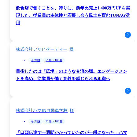
飲食店で働くことを、誇りに。前年比売上1,400万円UPを実
現した、従業員の主体性と応援し合う風土を育むTUNAG活
離職改善
教育・採用
用
福利厚生
エンゲージメント向上
株式会社アサヒケーティー
その他
51名〜100名
目指したのは「広場」のような交流の場。エンゲージメン
トを高め、従業員が働く意義を感じられる組織へ
株式会社ハマIN自動車学校
その他
51名〜100名
「口頭伝達で一週間かかっていたのが一瞬になった」ハマ