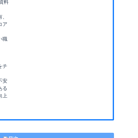
資料
有、
コア
い職
をチ
不安
ある
向上