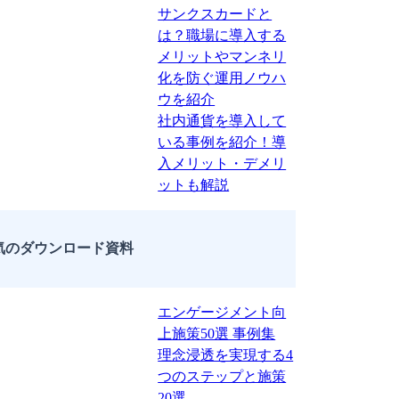
サンクスカードと
は？職場に導入する
メリットやマンネリ
化を防ぐ運用ノウハ
ウを紹介
社内通貨を導入して
いる事例を紹介！導
入メリット・デメリ
ットも解説
気のダウンロード資料
エンゲージメント向
上施策50選 事例集
理念浸透を実現する4
つのステップと施策
20選