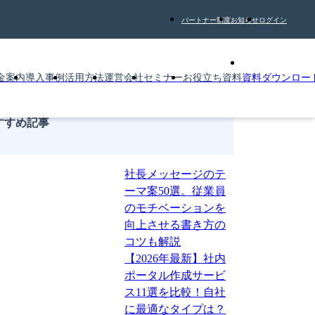
パートナー制度
お知らせ
ログイン
金案内
導入事例
活用方法
運営会社
セミナー
お役立ち資料
資料ダウンロー
すすめ記事
社長メッセージのテ
ーマ案50選。従業員
のモチベーションを
向上させる書き方の
コツも解説
【2026年最新】社内
ポータル作成サービ
ス11選を比較！自社
に最適なタイプは？