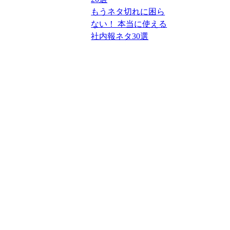
もうネタ切れに困ら
ない！ 本当に使える
社内報ネタ30選