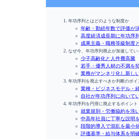
年功序列とはどのような制度か
年齢・勤続年数で評価が
高度経済成長期に年功序
成果主義・職務等級制度
なぜ今、年功序列廃止が加速してい
少子高齢化と人件費高騰
若手・優秀人材の不満を
業務がマンネリ化し新し
年功序列を廃止すべきか判断のポイ
業種・ビジネスモデル・
自社が年功序列に向いて
年功序列を円滑に廃止するポイント
就業規則・労働協約を洗
中高年社員に丁寧な説明
段階的導入で混乱を最小
評価基準・給与体系を明