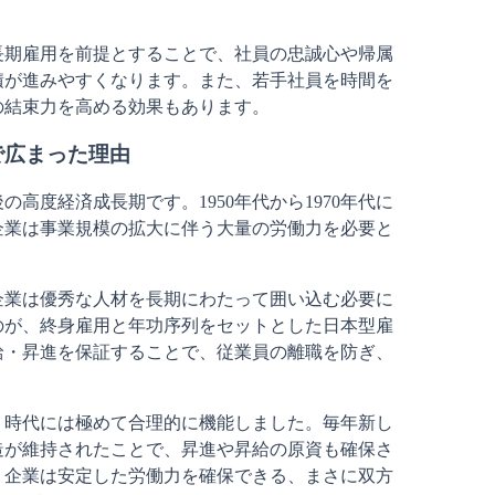
長期雇用を前提とすることで、社員の忠誠心や帰属
積が進みやすくなります。また、若手社員を時間を
の結束力を高める効果もあります。
で広まった理由
高度経済成長期です。1950年代から1970年代に
企業は事業規模の拡大に伴う大量の労働力を必要と
企業は優秀な人材を長期にわたって囲い込む必要に
のが、終身雇用と年功序列をセットとした日本型雇
給・昇進を保証することで、従業員の離職を防ぎ、
く時代には極めて合理的に機能しました。毎年新し
造が維持されたことで、昇進や昇給の原資も確保さ
、企業は安定した労働力を確保できる、まさに双方