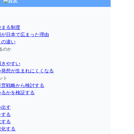
目次
決まる制度
列が日本で広まった理由
との違い
るのか
招きやすい
い発想が生まれにくくなる
ント
経営戦略から検討する
いるかを検証する
い出す
をする
化する
確化する