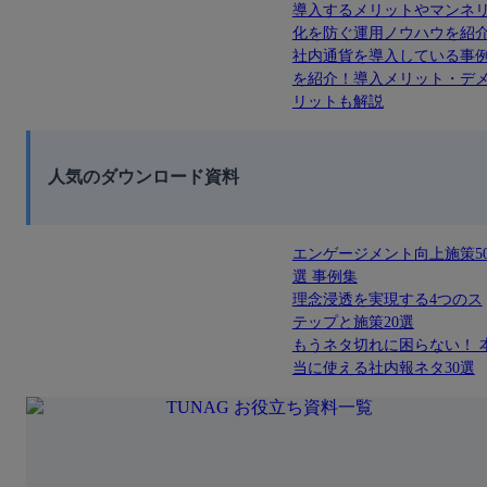
導入するメリットやマンネ
化を防ぐ運用ノウハウを紹
社内通貨を導入している事
を紹介！導入メリット・デ
リットも解説
人気のダウンロード資料
エンゲージメント向上施策5
選 事例集
理念浸透を実現する4つのス
テップと施策20選
もうネタ切れに困らない！ 
当に使える社内報ネタ30選