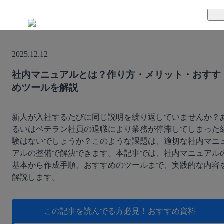
TUNAGとは
2025.12.12
料金案内
TUNAGの特徴
社内マニュアルとは？作り方・メリット・おすす
めツールを解説
導入事例
サポート体制
活用方法
セキュリティ体制
新人が入社するたびに同じ説明を繰り返していませんか？
るいはベテラン社員の退職により業務が停滞してしまった
験はないでしょうか？このような課題は、適切な社内マニ
運営会社
アルの整備で解決できます。本記事では、社内マニュアル
基本から作成手順、おすすめのツールまで、実践的な内容
セミナー
解説します。
お役立ち資料
この記事を読んでる方必見！
おすすめ資料
資料ダウンロード