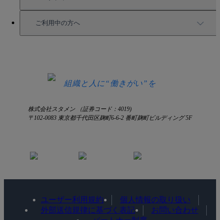
セミナー情報
サービス資料請求
ご利用中の方へ
HRコラム
無料デモ申し込み
ログイン
お知らせ
お見積もり
ログインにお困りの方へ
組織と人に“働きがい”を
株式会社スタメン （証券コード：4019)
〒102-0083 東京都千代田区麹町6-6-2 番町麹町ビルディング 5F
ユーザー利用規約
個人情報の取り扱い
外部送信規律に基づく表記
お問い合わせ