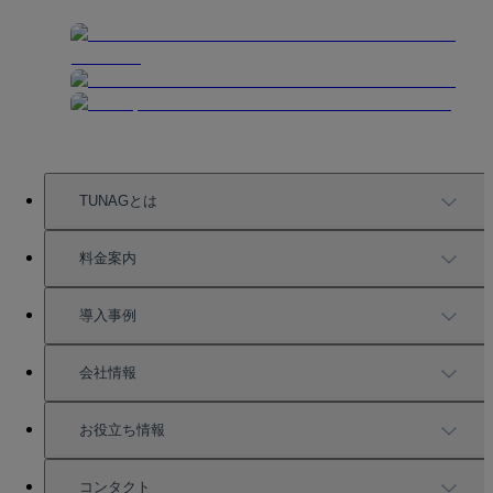
TUNAGとは
TUNAGの特徴
料金案内
機能一覧
料金案内
導入事例
充実したサポート
導入事例
会社情報
強固なセキュリティ
活用方法
会社情報
お役立ち情報
お役立ち資料一覧
コンタクト