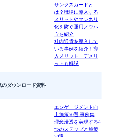
サンクスカードと
は？職場に導入する
メリットやマンネリ
化を防ぐ運用ノウハ
ウを紹介
社内通貨を導入して
いる事例を紹介！導
入メリット・デメリ
ットも解説
気のダウンロード資料
エンゲージメント向
上施策50選 事例集
理念浸透を実現する4
つのステップと施策
20選