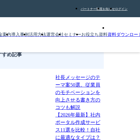
パートナー制度
お知らせ
ログイン
金案内
導入事例
活用方法
運営会社
セミナー
お役立ち資料
資料ダウンロー
すすめ記事
社長メッセージのテ
ーマ案50選。従業員
のモチベーションを
向上させる書き方の
コツも解説
【2026年最新】社内
ポータル作成サービ
ス11選を比較！自社
に最適なタイプは？