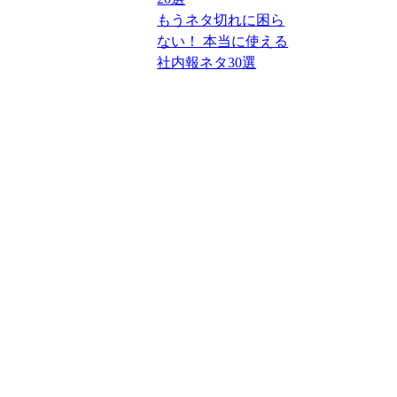
もうネタ切れに困ら
ない！ 本当に使える
社内報ネタ30選