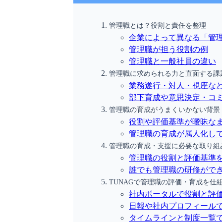
管理職とは？役割と責任を整理
企業によって異なる「管
管理職が担う役割の例
管理職と一般社員の違い
管理職に求められる力と直面する課
業務遂行・対人・視座な
部下育成や意思決定・コ
管理職の育成がうまくいかない背景
役割や評価基準が曖昧な
管理職の育成が属人化し
管理職の育成・支援に必要な取り組
管理職の役割と評価基準
誰でも管理職の研修がで
TUNAGで管理職の評価・育成を仕
社内ポータルで役割と評
日報や社内プロフィール
タイムラインと制度一覧