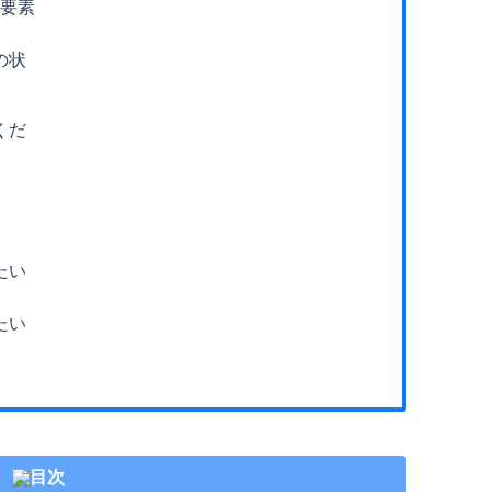
の要素
」
の状
くだ
たい
たい
目次