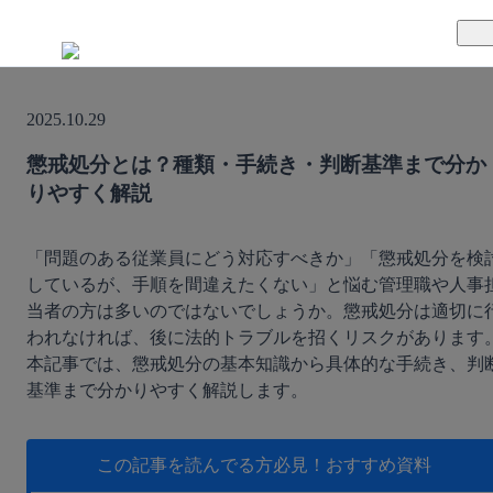
TUNAGとは
2025.10.29
料金案内
TUNAGの特徴
懲戒処分とは？種類・手続き・判断基準まで分か
りやすく解説
導入事例
サポート体制
活用方法
セキュリティ体制
「問題のある従業員にどう対応すべきか」「懲戒処分を検
しているが、手順を間違えたくない」と悩む管理職や人事
当者の方は多いのではないでしょうか。懲戒処分は適切に
運営会社
われなければ、後に法的トラブルを招くリスクがあります
本記事では、懲戒処分の基本知識から具体的な手続き、判
セミナー
基準まで分かりやすく解説します。
お役立ち資料
この記事を読んでる方必見！
おすすめ資料
資料ダウンロード