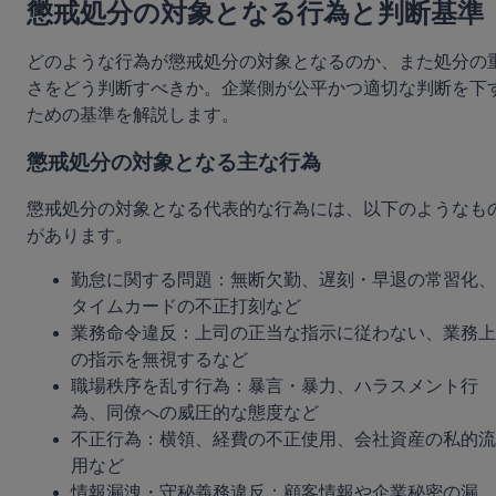
懲戒処分の対象となる行為と判断基準
どのような行為が懲戒処分の対象となるのか、また処分の
さをどう判断すべきか。企業側が公平かつ適切な判断を下
ための基準を解説します。
懲戒処分の対象となる主な行為
懲戒処分の対象となる代表的な行為には、以下のようなも
があります。
勤怠に関する問題：無断欠勤、遅刻・早退の常習化、
タイムカードの不正打刻など
業務命令違反：上司の正当な指示に従わない、業務上
の指示を無視するなど
職場秩序を乱す行為：暴言・暴力、ハラスメント行
為、同僚への威圧的な態度など
不正行為：横領、経費の不正使用、会社資産の私的流
用など
情報漏洩・守秘義務違反：顧客情報や企業秘密の漏