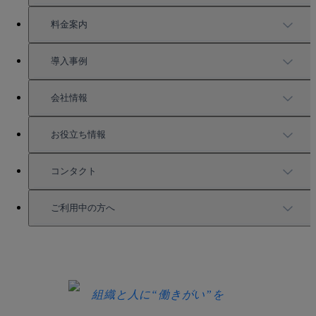
TUNAGの特徴
料金案内
機能一覧
料金案内
導入事例
充実したサポート
導入事例
会社情報
強固なセキュリティ
活用方法
会社情報
お役立ち情報
お役立ち資料一覧
コンタクト
セミナー情報
サービス資料請求
ご利用中の方へ
HRコラム
無料デモ申し込み
ログイン
お知らせ
お見積もり
ログインにお困りの方へ
組織と人に“働きがい”を