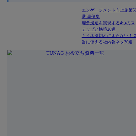
エンゲージメント向上施策5
選 事例集
理念浸透を実現する4つのス
テップと施策20選
もうネタ切れに困らない！ 
当に使える社内報ネタ30選