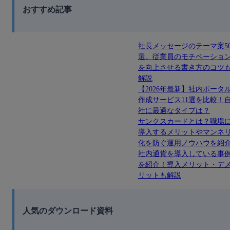
おすすめ記事
社長メッセージのテーマ案5
選。従業員のモチベーショ
を向上させる書き方のコツ
解説
【2026年最新】社内ポータ
作成サービス11選を比較！
社に最適なタイプは？
サンクスカードとは？職場
導入するメリットやマンネ
化を防ぐ運用ノウハウを紹
社内通貨を導入している事
を紹介！導入メリット・デ
リットも解説
人気のダウンロード資料