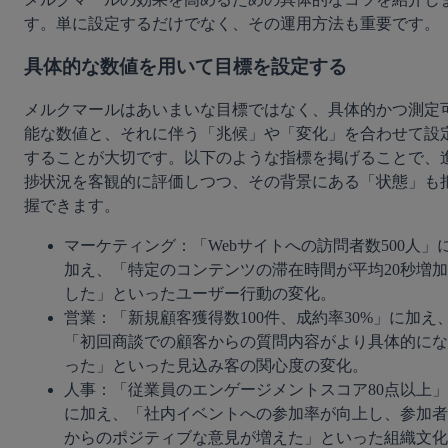
す。単に設定するだけでなく、その運用方法も重要です。
具体的な数値を用いて目標を設定する
メルクマールはあいまいな目標ではなく、具体的かつ測定
能な数値と、それに伴う「兆候」や「変化」を合わせて設
することが大切です。以下のような指標を掲げることで、
捗状況を客観的に評価しつつ、その背景にある「状態」も
握できます。
マーケティング：「Webサイトへの訪問者数500人」
加え、「特定のコンテンツの滞在時間が平均20秒増加
した」といったユーザー行動の変化。
営業：「新規顧客獲得数100件、成約率30%」に加え
「初回商談での顧客からの質問内容がより具体的にな
った」といった見込み客の関心度の変化。
人事：「従業員のエンゲージメントスコア80点以上」
に加え、「社内イベントへの参加率が向上し、参加者
からのポジティブな意見が増えた」といった組織文化