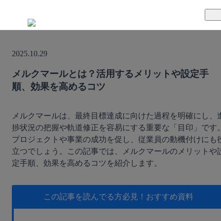
TUNAGとは
2025.10.29
料金案内
TUNAGの特徴
メルクマールとは？活用するメリットや設定手
順、効果を高めるコツ
導入事例
サポート体制
活用方法
セキュリティ体制
メルクマールは、最終目標達成に向けた過程を明確にし、
捗状況の把握や軌道修正を容易にする重要な「目印」です
プロジェクトや事業の成功を促し、従業員の動機付けにも
運営会社
立つでしょう。この記事では、メルクマールのメリットや
定手順、効果を高めるコツを紹介します。
セミナー
お役立ち資料
この記事を読んでる方必見！
おすすめ資料
資料ダウンロード