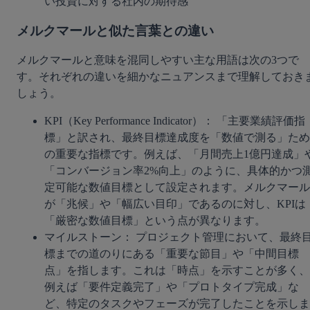
い投資に対する社内の期待感
メルクマールと似た言葉との違い
メルクマールと意味を混同しやすい主な用語は次の3つで
す。それぞれの違いを細かなニュアンスまで理解しておき
しょう。
KPI（Key Performance Indicator）： 「主要業績評価指
標」と訳され、最終目標達成度を「数値で測る」ため
の重要な指標です。例えば、「月間売上1億円達成」
「コンバージョン率2%向上」のように、具体的かつ
定可能な数値目標として設定されます。メルクマール
が「兆候」や「幅広い目印」であるのに対し、KPIは
「厳密な数値目標」という点が異なります。
マイルストーン： プロジェクト管理において、最終
標までの道のりにある「重要な節目」や「中間目標
点」を指します。これは「時点」を示すことが多く、
例えば「要件定義完了」や「プロトタイプ完成」な
ど、特定のタスクやフェーズが完了したことを示しま