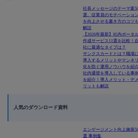
社長メッセージのテーマ案5
選。従業員のモチベーショ
を向上させる書き方のコツ
解説
【2026年最新】社内ポータ
作成サービス11選を比較！
社に最適なタイプは？
サンクスカードとは？職場
導入するメリットやマンネ
化を防ぐ運用ノウハウを紹
社内通貨を導入している事
を紹介！導入メリット・デ
リットも解説
人気のダウンロード資料
エンゲージメント向上施策5
選 事例集