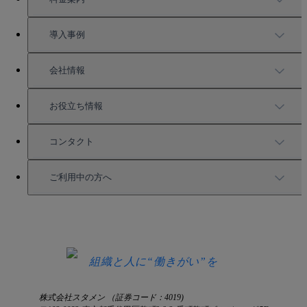
機能一覧
料金案内
導入事例
充実したサポート
導入事例
会社情報
強固なセキュリティ
活用方法
会社情報
お役立ち情報
お役立ち資料一覧
コンタクト
セミナー情報
サービス資料請求
ご利用中の方へ
HRコラム
無料デモ申し込み
ログイン
お知らせ
お見積もり
ログインにお困りの方へ
組織と人に“働きがい”を
株式会社スタメン （証券コード：4019)