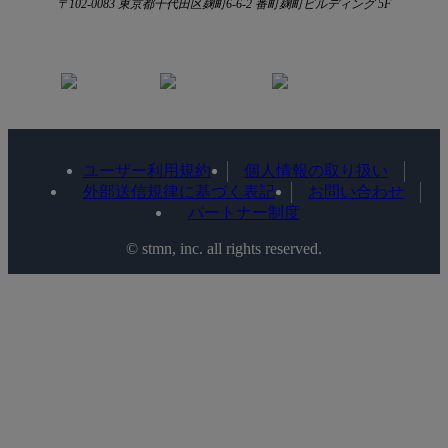
〒102-0083 東京都千代田区麹町6-6-2 番町麹町ビルディング 5F
ユーザー利用規約
個人情報の取り扱い
外部送信規律に基づく表記
お問い合わせ
パートナー制度
©️ stmn, inc. all rights reserved.