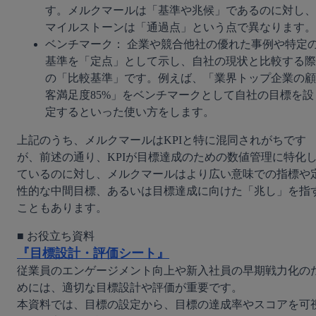
す。メルクマールは「基準や兆候」であるのに対し、
マイルストーンは「通過点」という点で異なります。
ベンチマーク： 企業や競合他社の優れた事例や特定
基準を「定点」として示し、自社の現状と比較する際
の「比較基準」です。例えば、「業界トップ企業の顧
客満足度85%」をベンチマークとして自社の目標を設
定するといった使い方をします。
上記のうち、メルクマールはKPIと特に混同されがちです
が、前述の通り、KPIが目標達成のための数値管理に特化
ているのに対し、メルクマールはより広い意味での指標や
性的な中間目標、あるいは目標達成に向けた「兆し」を指
こともあります。
『目標設計・評価シート』
従業員のエンゲージメント向上や新入社員の早期戦力化の
めには、適切な目標設計や評価が重要です。

本資料では、目標の設定から、目標の達成率やスコアを可