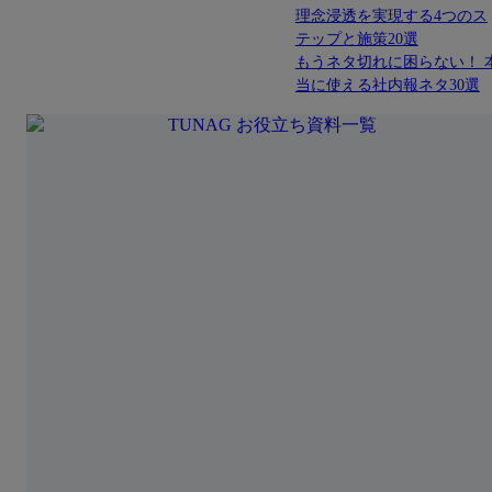
理念浸透を実現する4つのス
テップと施策20選
もうネタ切れに困らない！ 
当に使える社内報ネタ30選