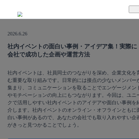
TUNAGとは
2026.6.26
料金案内
TUNAGの特徴
社内イベントの面白い事例・アイデア集！実際に
会社で成功した企画や運営方法
導入事例
サポート体制
活用方法
セキュリティ体制
社内イベントは、社員同士のつながりを深め、企業文化を
む重要な取り組みです。日常的には接点の少ないメンバー
集まり、コミュニケーションを取ることでエンゲージメン
運営会社
やモチベーションの向上にもつながります。今回は、ユニ
クで活用しやすい社内イベントのアイデアや面白い事例を
セミナー
介します。社内イベントのオンライン・オフラインともに
白い事例があるので、あなたの会社でも取り入れやすい企
お役立ち資料
がきっと見つかることでしょう。
資料ダウンロード