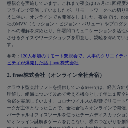
懇親会を実施しています。これまで夜会は3ヵ月に1回程度
フラインで実施していましたが、リモートワークへの切り
えに伴い、オンラインでも開催をしました。夜会では、not
社のMVV（ミッション・ビジョン・バリュー）やプロダク
トへの理解を深めたり、部署間コミュニケーションを活性
させるクイズやワークショップを用意し、親睦を深めてい
す。
参考：
120人参加のリモート懇親会で、人事のクリエイティ
ビティが爆発した話｜note株式会社
2. freee株式会社（オンライン全社合宿）
クラウド型会計ソフトを提供しているfreeeでは、経営方針
理解し、組織について改めて考える機会として年に１度全
合宿を実施しています。コロナウイルスの影響でリモート
ークが主体となったことで、全社合宿をオンラインで開催
バーチャルオフィスツールを使ったチームディスカッショ
やオンライン謎解きゲームをおこない、横のつながりを創