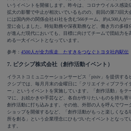
いうイベントを開催します。昨今は、コロナウイルス感染
拡大の影響で中止が相次いでいるものの、前回の第73回大
には国内外の関係会社41社を含む566チーム、約4,500人が
堂に会しました。時短勤務や深夜勤務など、働き方の多様
が進んだ現代においても、目標に向けてチームで団結力を
める一大イベントとなっています。
参考：
4500人が全力疾走　たすきをつなぐトヨタ社内駅伝
7. ピクシブ株式会社（創作活動イベント）
イラストコミュニケーションサービス「pixiv」を提供する
クシブでは、毎月月末の金曜日に「クリエイティブフライ
ー」というイベントを実施しています。「創作活動」をテ
マに、お絵かきや手芸など、各自が作りたいものを持ち寄
創作活動に打ち込みます。その他、外部の人を呼んでワー
ショップを開催するなど、「創作活動がもっと楽しくなる
所を創る」という企業理念にひもづいたイベントとなって
ます。