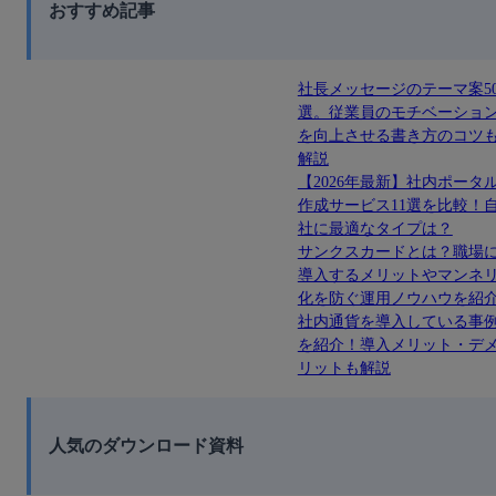
おすすめ記事
社長メッセージのテーマ案5
選。従業員のモチベーショ
を向上させる書き方のコツ
解説
【2026年最新】社内ポータ
作成サービス11選を比較！
社に最適なタイプは？
サンクスカードとは？職場
導入するメリットやマンネ
化を防ぐ運用ノウハウを紹
社内通貨を導入している事
を紹介！導入メリット・デ
リットも解説
人気のダウンロード資料