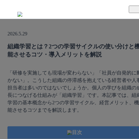
TUNAGとは
2026.5.29
料金案内
TUNAGの特徴
組織学習とは？2つの学習サイクルの使い分けと
能させるコツ・導入メリットを解説
導入事例
サポート体制
活用方法
セキュリティ体制
「研修を実施しても現場が変わらない」「社員が自発的に
かない」。こうした組織の停滞感を抱えている経営者や人
担当者は多いのではないでしょうか。個人の学びを組織の
運営会社
長につなげる仕組みが「組織学習」です。本記事では、組
学習の基本概念から2つの学習サイクル、経営メリット、機
セミナー
能させるコツまでを解説します。
お役立ち資料
目次
資料ダウンロード