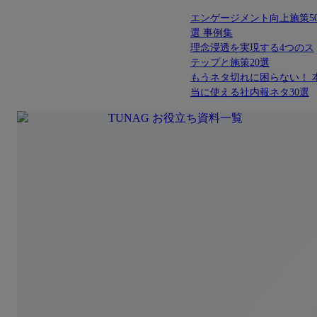
エンゲージメント向上施策5
選 事例集
理念浸透を実現する4つのス
テップと施策20選
もうネタ切れに困らない！ 
当に使える社内報ネタ30選