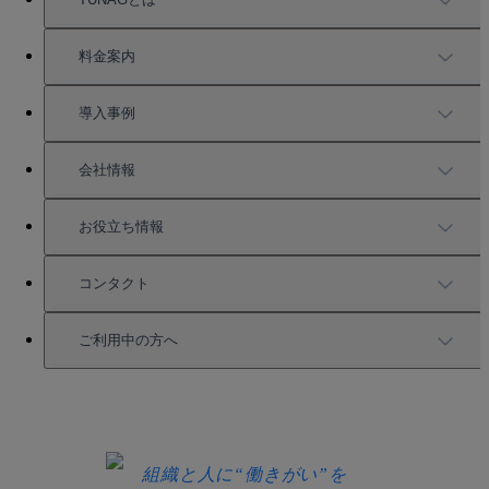
TUNAGの特徴
料金案内
機能一覧
料金案内
導入事例
充実したサポート
導入事例
会社情報
強固なセキュリティ
活用方法
会社情報
お役立ち情報
お役立ち資料一覧
コンタクト
セミナー情報
サービス資料請求
ご利用中の方へ
HRコラム
無料デモ申し込み
ログイン
お知らせ
お見積もり
ログインにお困りの方へ
組織と人に“働きがい”を