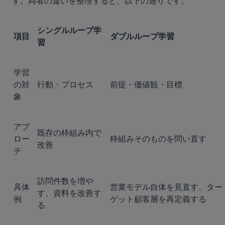
す。両者の違いを整理すると、以下の通りです。
シングルループ学
項目
ダブルループ学習
習
学習
の対
行動・プロセス
前提・価値観・目標
象
アプ
既存の枠組み内で
ロー
枠組みそのものを問い直す
改善
チ
訪問件数を増や
具体
営業モデル自体を見直す、ター
す、資料を改善す
例
ゲット顧客層を再定義する 
る