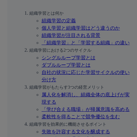
無料デモ
を見る
組織学習とは何か
組織学習の定義
個人学習と組織学習はどう違うのか
組織学習が注目される背景
「組織学習」と「学習する組織」の違い
組織学習における2つのサイクル
シングルループ学習とは
ダブルループ学習とは
自社の状況に応じた学習サイクルの使い
分け方
組織学習がもたらす3つの経営メリット
属人化を解消し、組織全体の底上げが実
現する
「学び合える職場」が帰属意識を高める
柔軟性を得ることで競争優位を生む
組織学習を効果的に機能させるポイント
失敗を許容する文化を醸成する