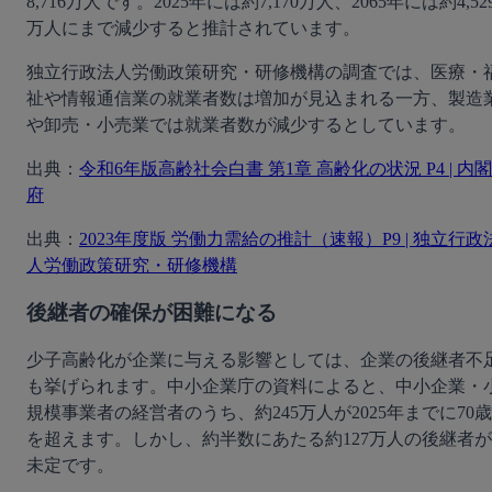
8,716万人です。2025年には約7,170万人、2065年には約4,52
万人にまで減少すると推計されています。
独立行政法人労働政策研究・研修機構の調査では、医療・
祉や情報通信業の就業者数は増加が見込まれる一方、製造
や卸売・小売業では就業者数が減少するとしています。
出典：
令和6年版高齢社会白書 第1章 高齢化の状況 P4 | 内閣
府
出典：
2023年度版 労働力需給の推計（速報）P9 | 独立行政
人労働政策研究・研修機構
後継者の確保が困難になる
少子高齢化が企業に与える影響としては、企業の後継者不
も挙げられます。中小企業庁の資料によると、中小企業・
規模事業者の経営者のうち、約245万人が2025年までに70歳
を超えます。しかし、約半数にあたる約127万人の後継者が
未定です。