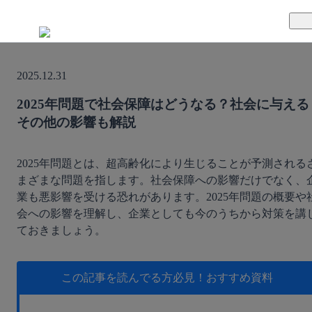
TUNAGとは
2025.12.31
料金案内
TUNAGの特徴
2025年問題で社会保障はどうなる？社会に与える
その他の影響も解説
導入事例
サポート体制
活用方法
セキュリティ体制
2025年問題とは、超高齢化により生じることが予測される
まざまな問題を指します。社会保障への影響だけでなく、
業も悪影響を受ける恐れがあります。2025年問題の概要や
運営会社
会への影響を理解し、企業としても今のうちから対策を講
ておきましょう。
セミナー
お役立ち資料
この記事を読んでる方必見！
おすすめ資料
資料ダウンロード