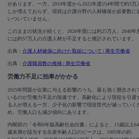
があります。一方、2019年度から2022年度の4年間で約5万
しか増えておらず、現状は介護分野の人材確保が必要数に
いついていません。
このままの状況が続くと、2026年度には約25万人、2040年
には約57万人の介護人材が不足すると推計されています。
出典：
介護人材確保に向けた取組について | 厚生労働省
出典：
介護職員数の推移 | 厚生労働省
労働力不足に拍車がかかる
2025年問題が企業に与える影響のうち、最も強く懸念され
いるのが労働力不足の加速です。高齢化により現役を引退
る人が増える一方、少子化の影響で現役世代が減っていく
め、労働人口も減少傾向にあります。
内閣府の「令和6年版高齢社会白書」によると、15歳以上64
歳未満が該当する生産年齢人口のピークは、1995年の約