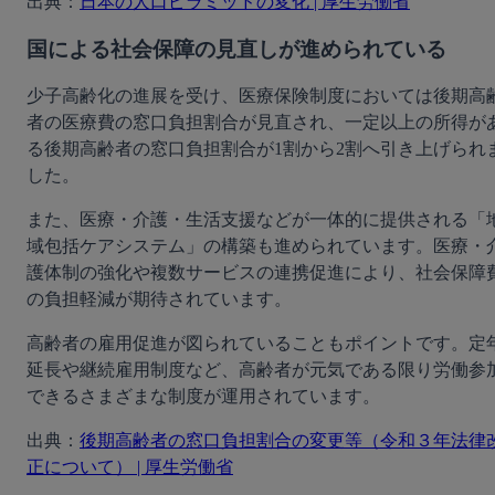
出典：
日本の人口ピラミッドの変化 | 厚生労働省
国による社会保障の見直しが進められている
少子高齢化の進展を受け、医療保険制度においては後期高
者の医療費の窓口負担割合が見直され、一定以上の所得が
る後期高齢者の窓口負担割合が1割から2割へ引き上げられ
した。
また、医療・介護・生活支援などが一体的に提供される「
域包括ケアシステム」の構築も進められています。医療・
護体制の強化や複数サービスの連携促進により、社会保障
の負担軽減が期待されています。
高齢者の雇用促進が図られていることもポイントです。定
延長や継続雇用制度など、高齢者が元気である限り労働参
できるさまざまな制度が運用されています。
出典：
後期高齢者の窓口負担割合の変更等（令和３年法律
正について） | 厚生労働省