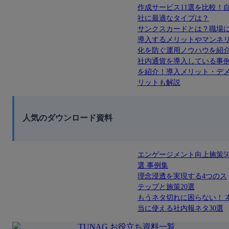
作成サービス11選を比較！
社に最適なタイプは？
サンクスカードとは？職場
導入するメリットやマンネ
化を防ぐ運用ノウハウを紹
社内通貨を導入している事
を紹介！導入メリット・デ
リットも解説
人気のダウンロード資料
エンゲージメント向上施策5
選 事例集
理念浸透を実現する4つのス
テップと施策20選
もうネタ切れに困らない！ 
当に使える社内報ネタ30選