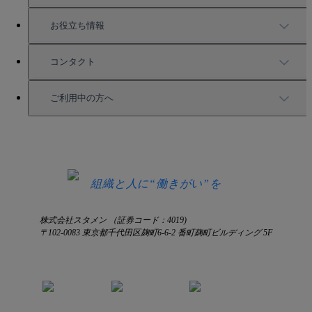
強固なセキュリティ
活用方法
会社情報
お役立ち情報
お役立ち資料一覧
コンタクト
セミナー情報
サービス資料請求
ご利用中の方へ
HRコラム
無料デモ申し込み
ログイン
お知らせ
お見積もり
ログインにお困りの方へ
組織と人に“働きがい”を
株式会社スタメン （証券コード：4019)
〒102-0083 東京都千代田区麹町6-6-2 番町麹町ビルディング 5F