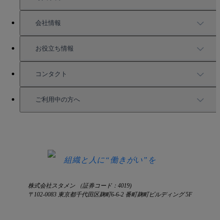
充実したサポート
導入事例
会社情報
強固なセキュリティ
活用方法
会社情報
お役立ち情報
お役立ち資料一覧
コンタクト
セミナー情報
サービス資料請求
ご利用中の方へ
HRコラム
無料デモ申し込み
ログイン
お知らせ
お見積もり
ログインにお困りの方へ
組織と人に“働きがい”を
株式会社スタメン （証券コード：4019)
〒102-0083 東京都千代田区麹町6-6-2 番町麹町ビルディング 5F