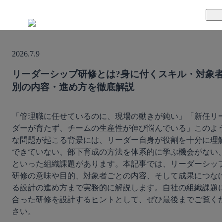
TUNAGとは
2026.7.9
料金案内
TUNAGの特徴
リーダーシップ研修とは?身に付くスキル・対象
別の内容・進め方を徹底解説
導入事例
サポート体制
活用方法
セキュリティ体制
「管理職に任せているのに、現場の動きが鈍い」「新任リ
ダーが育たず、チームの生産性が伸び悩んでいる」このよ
な問題が起こる背景には、リーダー自身が役割を十分に理
運営会社
できていない、部下育成の方法を体系的に学ぶ機会がない
といった組織課題があります。本記事では、リーダーシッ
セミナー
研修の意味や目的、対象者ごとの内容、そして成果につな
る設計の進め方まで実務的に解説します。自社の組織課題
お役立ち資料
合った研修を設計するヒントとして、ぜひ最後までご覧く
さい。
資料ダウンロード