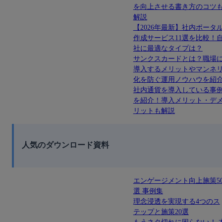
を向上させる書き方のコツ
解説
【2026年最新】社内ポータ
作成サービス11選を比較！
社に最適なタイプは？
サンクスカードとは？職場
導入するメリットやマンネ
化を防ぐ運用ノウハウを紹
社内通貨を導入している事
を紹介！導入メリット・デ
リットも解説
人気のダウンロード資料
エンゲージメント向上施策5
選 事例集
理念浸透を実現する4つのス
テップと施策20選