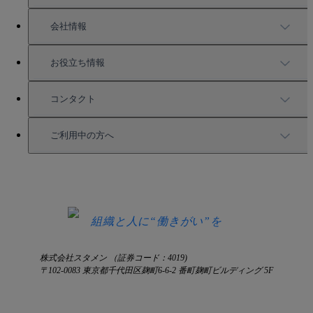
充実したサポート
導入事例
会社情報
強固なセキュリティ
活用方法
会社情報
お役立ち情報
お役立ち資料一覧
コンタクト
セミナー情報
サービス資料請求
ご利用中の方へ
HRコラム
無料デモ申し込み
ログイン
お知らせ
お見積もり
ログインにお困りの方へ
組織と人に“働きがい”を
株式会社スタメン （証券コード：4019)
〒102-0083 東京都千代田区麹町6-6-2 番町麹町ビルディング 5F