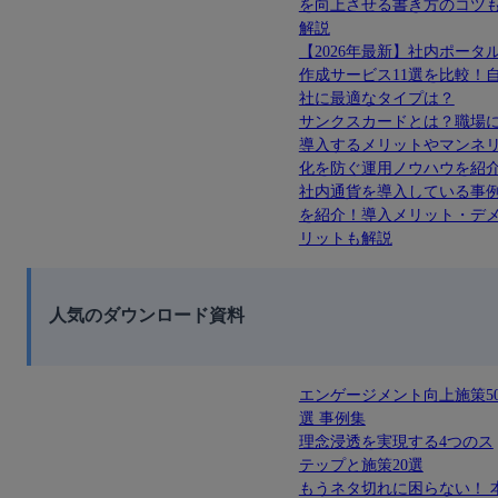
を向上させる書き方のコツ
解説
【2026年最新】社内ポータ
作成サービス11選を比較！
社に最適なタイプは？
サンクスカードとは？職場
導入するメリットやマンネ
化を防ぐ運用ノウハウを紹
社内通貨を導入している事
を紹介！導入メリット・デ
リットも解説
人気のダウンロード資料
エンゲージメント向上施策5
選 事例集
理念浸透を実現する4つのス
テップと施策20選
もうネタ切れに困らない！ 