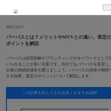
TUNAGとは
2025.10.27
料金案内
TUNAGの特徴
パーパスとは？メリットやMVVとの違い、策定
ポイントを解説
導入事例
サポート体制
活用方法
セキュリティ体制
パーパスは経営戦略やブランディングのキーワードとして
いられることが多い言葉です。自社でもパーパスを策定し
企業の持続的成長を図りましょう。パーパスの意味や期待
運営会社
きる効果、策定のポイントについて解説します。
セミナー
この記事を読んでる方必見！
おすすめ資料
お役立ち資料
資料ダウンロード