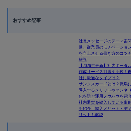
おすすめ記事
社長メッセージのテーマ案5
選。従業員のモチベーショ
を向上させる書き方のコツ
解説
【2026年最新】社内ポータ
作成サービス11選を比較！
社に最適なタイプは？
サンクスカードとは？職場
導入するメリットやマンネ
化を防ぐ運用ノウハウを紹
社内通貨を導入している事
を紹介！導入メリット・デ
リットも解説