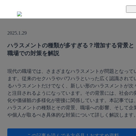
TUNAGとは
2025.1.29
料金案内
TUNAGの特徴
ハラスメントの種類が多すぎる？増加する背景と
職場での対策を解説
導入事例
サポート体制
活用方法
セキュリティ体制
現代の職場では、さまざまなハラスメントが問題となって
ます。従来のセクハラやパワハラといった広く認識されて
るハラスメントだけでなく、新しい形のハラスメントが次
運営会社
と注目されるようになっています。その背景には、社会の
化や価値観の多様化が密接に関係しています。本記事では
セミナー
ハラスメントの種類とその背景、職場への影響、そして企
や個人が取るべき具体的な対策について詳しく解説します
お役立ち資料
資料ダウンロード
この記事を読んでる方必見！
おすすめ資料