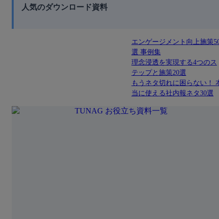
人気のダウンロード資料
エンゲージメント向上施策5
選 事例集
理念浸透を実現する4つのス
テップと施策20選
もうネタ切れに困らない！ 
当に使える社内報ネタ30選