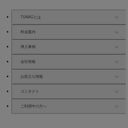
TUNAGとは
TUNAGの特徴
料金案内
機能一覧
料金案内
導入事例
充実したサポート
導入事例
会社情報
強固なセキュリティ
活用方法
会社情報
お役立ち情報
お役立ち資料一覧
コンタクト
セミナー情報
サービス資料請求
ご利用中の方へ
HRコラム
無料デモ申し込み
ログイン