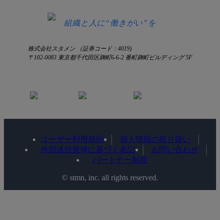
お知らせ
お見積もり
ログインにお困りの方へ
組織と人に“働きがい”を
株式会社スタメン （証券コード：4019)
〒102-0083 東京都千代田区麹町6-6-2 番町麹町ビルディング 5F
ユーザー利用規約
個人情報の取り扱い
外部送信規律に基づく表記
お問い合わせ
パートナー制度
©️ stmn, inc. all rights reserved.