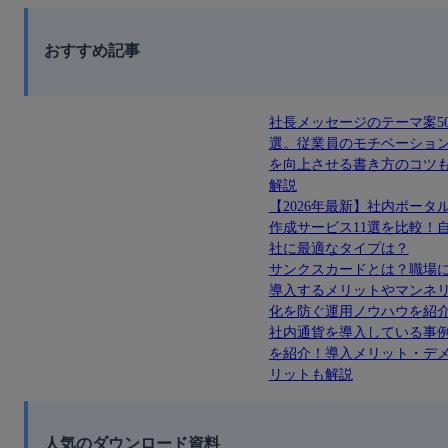
おすすめ記事
社長メッセージのテーマ案5
選。従業員のモチベーショ
を向上させる書き方のコツ
解説
【2026年最新】社内ポータ
作成サービス11選を比較！
社に最適なタイプは？
サンクスカードとは？職場
導入するメリットやマンネ
化を防ぐ運用ノウハウを紹
社内通貨を導入している事
を紹介！導入メリット・デ
リットも解説
人気のダウンロード資料