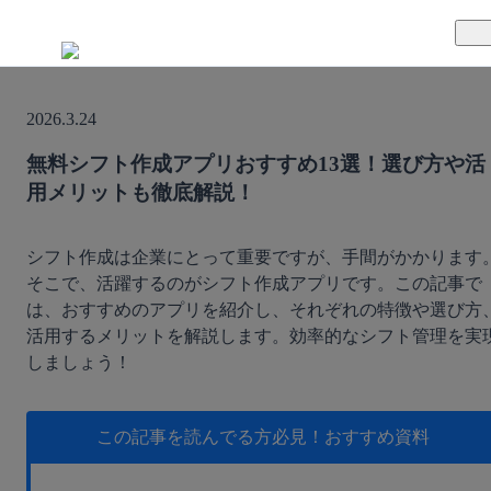
TUNAGとは
2026.3.24
料金案内
TUNAGの特徴
無料シフト作成アプリおすすめ13選！選び方や活
用メリットも徹底解説！
導入事例
サポート体制
活用方法
セキュリティ体制
シフト作成は企業にとって重要ですが、手間がかかります
そこで、活躍するのがシフト作成アプリです。この記事で
は、おすすめのアプリを紹介し、それぞれの特徴や選び方
運営会社
活用するメリットを解説します。効率的なシフト管理を実
しましょう！
セミナー
お役立ち資料
この記事を読んでる方必見！
おすすめ資料
資料ダウンロード