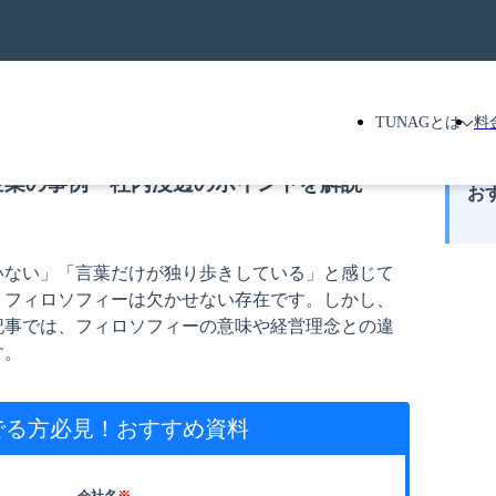
TUNAGとは
料
企業の事例・社内浸透のポイントを解説
お
いない」「言葉だけが独り歩きしている」と感じて
、フィロソフィーは欠かせない存在です。しかし、
記事では、フィロソフィーの意味や経営理念との違
す。
でる方必見！
おすすめ資料
会社名
※