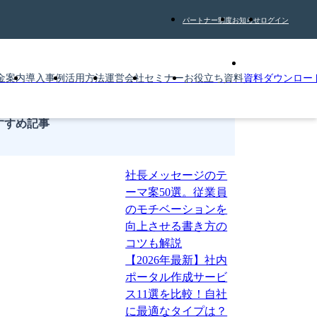
パートナー制度
お知らせ
ログイン
金案内
導入事例
活用方法
運営会社
セミナー
お役立ち資料
資料ダウンロー
すすめ記事
社長メッセージのテ
ーマ案50選。従業員
のモチベーションを
向上させる書き方の
コツも解説
【2026年最新】社内
ポータル作成サービ
ス11選を比較！自社
に最適なタイプは？