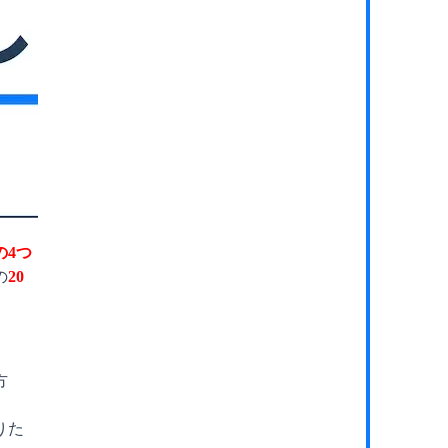
の4つ
の
20
方
りた