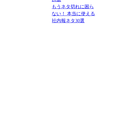
もうネタ切れに困ら
ない！ 本当に使える
社内報ネタ30選