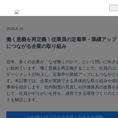
TUNAGとは
2026.6.16
料金案内
TUNAGの特徴
働く意義を再定義！従業員の定着率・業績アップ
につながる企業の取り組み
導入事例
サポート体制
活用方法
セキュリティ体制
近年、多くの企業が「なぜ働くのか？」という問いに向き
い始めています。働く意義を再定義することで、社員のエ
ゲージメントが向上し、定着率や業績アップにもつながり
運営会社
す。本記事では、企業が実践できる具体的な取り組みや成
事例を紹介します。社内制度の見直しや評価体系の改善を
セミナー
じて、社員がやりがいを持ち、成長できる環境づくりのヒ
トを解説します。
お役立ち資料
資料ダウンロード
この記事を読んでる方必見！
おすすめ資料