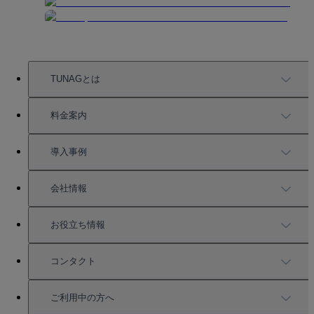
TUNAGとは
TUNAGの特徴
料金案内
機能一覧
料金案内
導入事例
充実したサポート
導入事例
会社情報
強固なセキュリティ
活用方法
会社情報
お役立ち情報
お役立ち資料一覧
コンタクト
セミナー情報
サービス資料請求
ご利用中の方へ