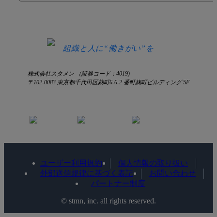
HRコラム
無料デモ申し込み
ログイン
お知らせ
お見積もり
ログインにお困りの方へ
組織と人に“働きがい”を
株式会社スタメン （証券コード：4019)
〒102-0083 東京都千代田区麹町6-6-2 番町麹町ビルディング 5F
ユーザー利用規約
個人情報の取り扱い
外部送信規律に基づく表記
お問い合わせ
パートナー制度
©️ stmn, inc. all rights reserved.