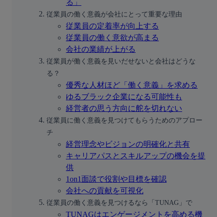
る」
従業員の働く意義が会社にとって重要な理由
従業員の定着率が向上する
従業員の働く意欲が高まる
会社の業績が上がる
従業員が働く意義を見いだせないと会社はどうな
る？
優秀な人材ほど「働く意義」を求める
ゆるブラック企業になる可能性も
経営者の思う方向に舵を切れない
従業員に働く意義を見つけてもらうためのアプロー
チ
経営理念やビジョンの明確化と共有
キャリアパスとスキルアップの機会を提
供
1on1面談で役割や目標を確認
会社への貢献を可視化
従業員の働く意義を見つけるなら「TUNAG」で
TUNAGはエンゲージメントを高める機