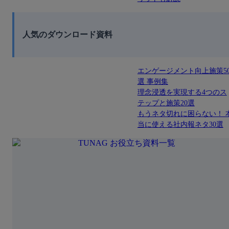
人気のダウンロード資料
エンゲージメント向上施策5
選 事例集
理念浸透を実現する4つのス
テップと施策20選
もうネタ切れに困らない！ 
当に使える社内報ネタ30選