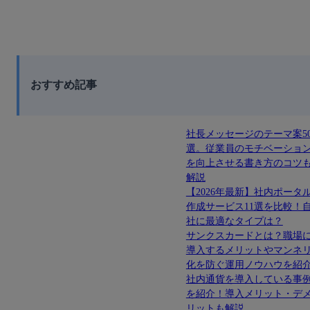
おすすめ記事
社長メッセージのテーマ案5
選。従業員のモチベーショ
を向上させる書き方のコツ
解説
【2026年最新】社内ポータ
作成サービス11選を比較！
社に最適なタイプは？
サンクスカードとは？職場
導入するメリットやマンネ
化を防ぐ運用ノウハウを紹
社内通貨を導入している事
を紹介！導入メリット・デ
リットも解説