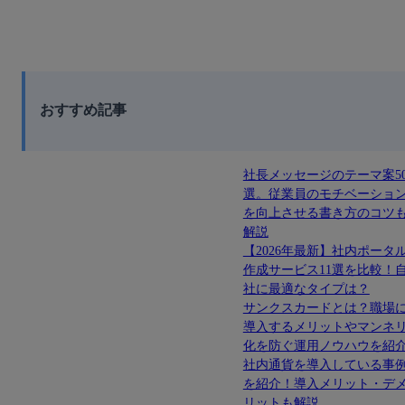
おすすめ記事
社長メッセージのテーマ案5
選。従業員のモチベーショ
を向上させる書き方のコツ
解説
【2026年最新】社内ポータ
作成サービス11選を比較！
社に最適なタイプは？
サンクスカードとは？職場
導入するメリットやマンネ
化を防ぐ運用ノウハウを紹
社内通貨を導入している事
を紹介！導入メリット・デ
リットも解説