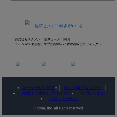
HRコラム
無料デモ申し込み
ログイン
お知らせ
お見積もり
ログインにお困りの方へ
組織と人に“働きがい”を
株式会社スタメン （証券コード：4019)
〒102-0083 東京都千代田区麹町6-6-2 番町麹町ビルディング 5F
ユーザー利用規約
個人情報の取り扱い
外部送信規律に基づく表記
お問い合わせ
パートナー制度
©️ stmn, inc. all rights reserved.