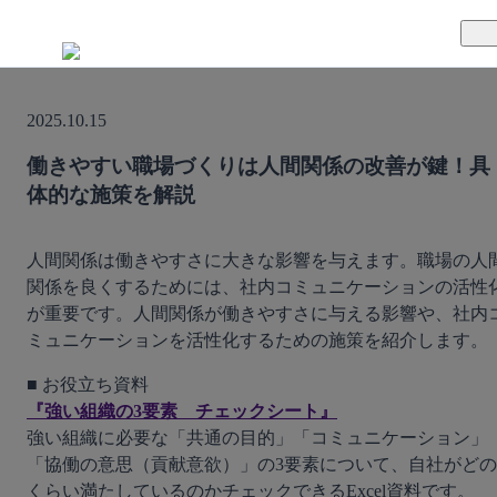
TUNAGとは
2025.10.15
料金案内
TUNAGの特徴
働きやすい職場づくりは人間関係の改善が鍵！具
体的な施策を解説
導入事例
サポート体制
活用方法
セキュリティ体制
人間関係は働きやすさに大きな影響を与えます。職場の人
関係を良くするためには、社内コミュニケーションの活性
が重要です。人間関係が働きやすさに与える影響や、社内
運営会社
ミュニケーションを活性化するための施策を紹介します。
セミナー
『強い組織の3要素　チェックシート』
お役立ち資料
強い組織に必要な「共通の目的」「コミュニケーション」
「協働の意思（貢献意欲）」の3要素について、自社がどの
資料ダウンロード
くらい満たしているのかチェックできるExcel資料です。
