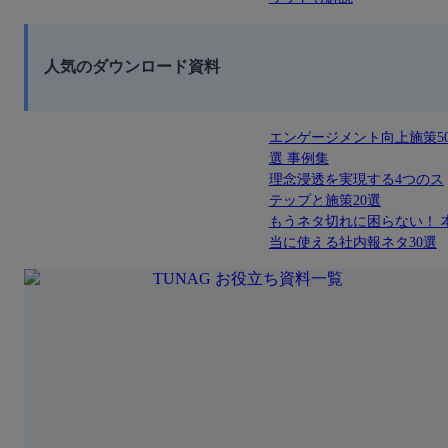
人気のダウンロード資料
エンゲージメント向上施策5
選 事例集
理念浸透を実現する4つのス
テップと施策20選
もうネタ切れに困らない！ 
当に使える社内報ネタ30選