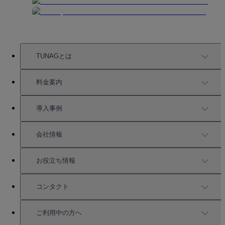
TUNAGとは
TUNAGの特徴
料金案内
機能一覧
料金案内
導入事例
充実したサポート
導入事例
会社情報
強固なセキュリティ
活用方法
会社情報
お役立ち情報
お役立ち資料一覧
コンタクト
セミナー情報
サービス資料請求
ご利用中の方へ