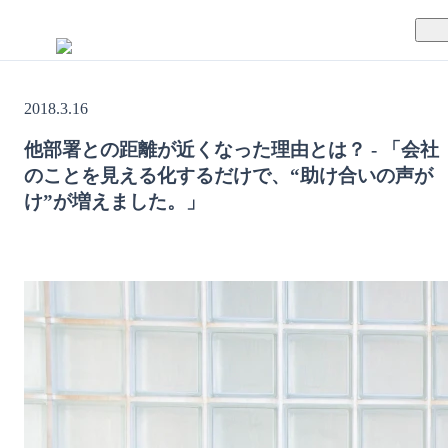
TUNAGとは
2018.3.16
料金案内
TUNAGの特徴
他部署との距離が近くなった理由とは？ - 「会社
のことを見える化するだけで、“助け合いの声が
導入事例
サポート体制
け”が増えました。」
活用方法
セキュリティ体制
運営会社
セミナー
お役立ち資料
資料ダウンロード