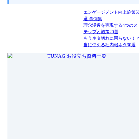
エンゲージメント向上施策5
選 事例集
理念浸透を実現する4つのス
テップと施策20選
もうネタ切れに困らない！ 
当に使える社内報ネタ30選