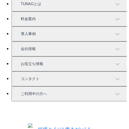
TUNAGとは
TUNAGの特徴
料金案内
機能一覧
料金案内
導入事例
充実したサポート
導入事例
会社情報
強固なセキュリティ
活用方法
会社情報
お役立ち情報
お役立ち資料一覧
コンタクト
セミナー情報
サービス資料請求
ご利用中の方へ
HRコラム
無料デモ申し込み
ログイン
お知らせ
お見積もり
ログインにお困りの方へ