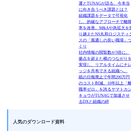
運とTUNAGが語る、今本当
に向き合うべき課題とは？
組織課題をデータで可視化
し、的確なアプローチで離
率を改善。M&Aや急拡大を
り越えたNS丸和ロジスティ
スの「風通しの良い職場」
くり
社内情報の閲覧数が3倍に。
拠点を超えた横のつながり
実現し、リアルタイムにナ
ッジを共有できる組織へ。
紙の日報廃止で年間200万円
のコスト削減。10年以上「
職率ゼロ」を誇るヤマトカ
キョウがTUNAGで加速させ
るDXと組織の絆
人気のダウンロード資料