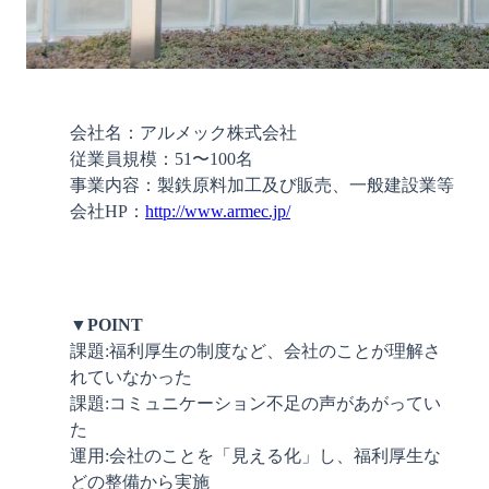
会社名：アルメック株式会社

従業員規模：51〜100名

事業内容：製鉄原料加工及び販売、一般建設業等

会社HP：
http://www.armec.jp/
▼POINT
課題:福利厚生の制度など、会社のことが理解さ
れていなかった

課題:コミュニケーション不足の声があがってい
た

運用:会社のことを「見える化」し、福利厚生な
どの整備から実施
