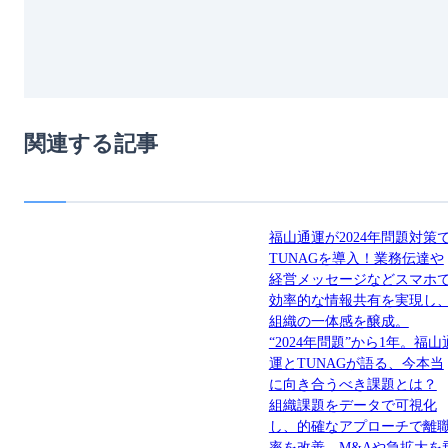
関連する記事
福山通運が2024年問題対策
TUNAGを導入！業務伝達や
経営メッセージなどスマホ
効率的な情報共有を実現し
組織の一体感を醸成。
“2024年問題”から1年。福山
運とTUNAGが語る、今本当
に向き合うべき課題とは？
組織課題をデータで可視化
し、的確なアプローチで離
率を改善。M&Aや急拡大を