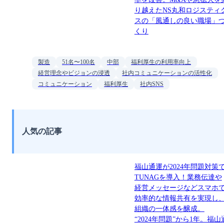
り越えたNS丸和ロジスティ
スの「風通しの良い職場」
くり
製造
51名〜100名
中部
福利厚生の利用率向上
経営理念やビジョンの浸透
社内コミュニケーションの活性化
コミュニケーション
福利厚生
社内SNS
人気の記事
福山通運が2024年問題対策
TUNAGを導入！業務伝達や
経営メッセージなどスマホ
効率的な情報共有を実現し
組織の一体感を醸成。
“2024年問題”から1年。福山