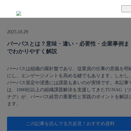
TUNAGとは
2025.10.29
料金案内
TUNAGの特徴
パーパスとは？意味・違い・必要性・企業事例ま
でわかりやすく解説
導入事例
サポート体制
活用方法
セキュリティ体制
パーパスは組織の羅針盤であり、従業員の仕事の意義を明
にし、エンゲージメントを高める鍵でもあります。しかし
パーパス策定や浸透には課題も多いのが実情です。本記事
運営会社
は、1000社以上の組織課題解決を支援してきたTUNAG（
ナグ）が、パーパス経営の重要性と実践のポイントを解説
セミナー
ます。
お役立ち資料
この記事を読んでる方必見！
おすすめ資料
資料ダウンロード