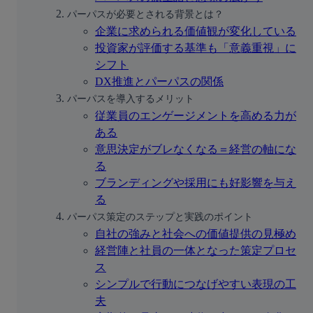
パーパスが必要とされる背景とは？
企業に求められる価値観が変化している
投資家が評価する基準も「意義重視」に
シフト
DX推進とパーパスの関係
パーパスを導入するメリット
従業員のエンゲージメントを高める力が
ある
意思決定がブレなくなる＝経営の軸にな
る
ブランディングや採用にも好影響を与え
る
パーパス策定のステップと実践のポイント
自社の強みと社会への価値提供の見極め
経営陣と社員の一体となった策定プロセ
ス
シンプルで行動につなげやすい表現の工
夫