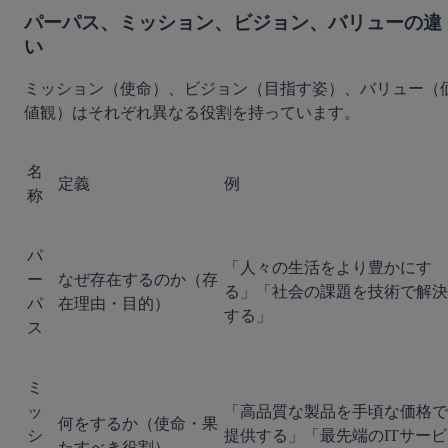
パーパス、ミッション、ビジョン、バリューの違
い
ミッション（使命）、ビジョン（目指す姿）、バリュー（
値観）はそれぞれ異なる役割を持っています。
名
定義
例
称
パ
「人々の生活をより豊かにす
ー
なぜ存在するのか（存
る」「社会の課題を技術で解決
パ
在理由・目的）
する」
ス
ミ
ッ
「高品質な製品を手頃な価格で
何をするか（使命・果
シ
提供する」「最先端のITサービ
たすべき役割）