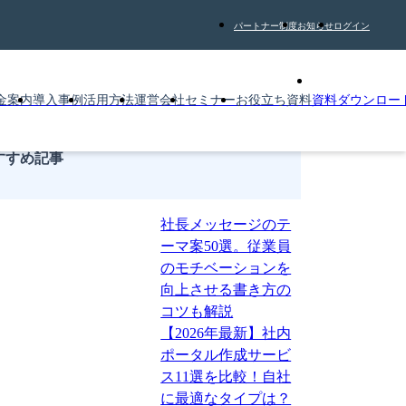
パートナー制度
お知らせ
ログイン
金案内
導入事例
活用方法
運営会社
セミナー
お役立ち資料
資料ダウンロー
すすめ記事
社長メッセージのテ
ーマ案50選。従業員
のモチベーションを
向上させる書き方の
コツも解説
【2026年最新】社内
ポータル作成サービ
ス11選を比較！自社
に最適なタイプは？