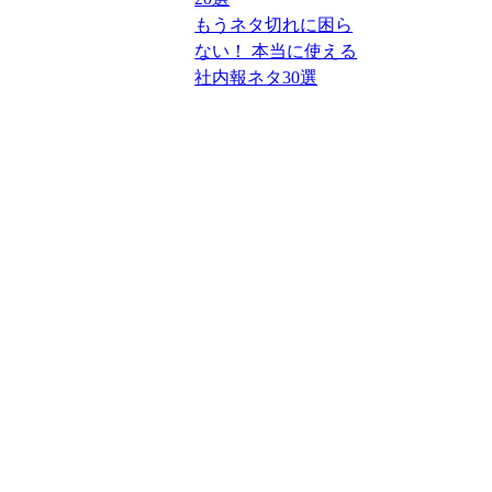
もうネタ切れに困ら
ない！ 本当に使える
社内報ネタ30選