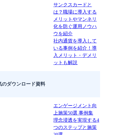
サンクスカードと
は？職場に導入する
メリットやマンネリ
化を防ぐ運用ノウハ
ウを紹介
社内通貨を導入して
いる事例を紹介！導
入メリット・デメリ
ットも解説
気のダウンロード資料
エンゲージメント向
上施策50選 事例集
理念浸透を実現する4
つのステップと施策
20選