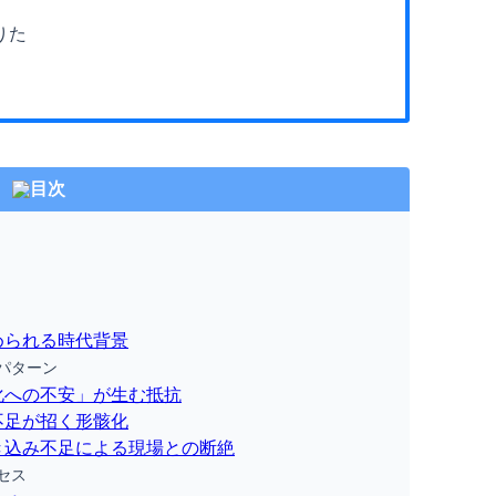
りた
目次
められる時代背景
パターン
化への不安」が生む抵抗
不足が招く形骸化
き込み不足による現場との断絶
セス