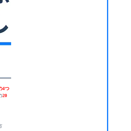
の4つ
の
20
方