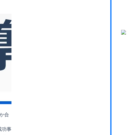
うか合
成功事