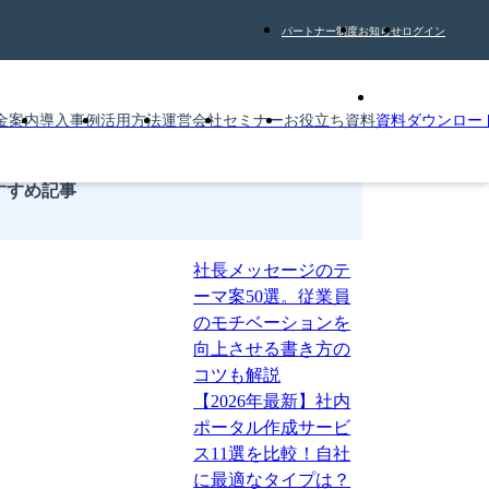
パートナー制度
お知らせ
ログイン
金案内
導入事例
活用方法
運営会社
セミナー
お役立ち資料
資料ダウンロー
すすめ記事
社長メッセージのテ
ーマ案50選。従業員
のモチベーションを
向上させる書き方の
コツも解説
【2026年最新】社内
ポータル作成サービ
ス11選を比較！自社
に最適なタイプは？