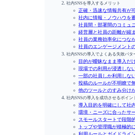
社内SNSを導入するメリット
正確・迅速な情報共有が
社内に情報・ノウハウを
社員間・部署間のコミュ
経営層と社員の距離が縮
社員の業務効率化につな
社員のエンゲージメント
社内SNSの導入でよくある失敗パタ
目的が曖昧なまま導入だ
現場での利用が浸透しな
一部の社員しか利用しな
投稿のルールが不明瞭で
他のツールとのすみ分け
社内SNSの導入を成功させるポイン
導入目的を明確にして社
環境・ニーズに合ったサ
スモールスタートで段階
トップや管理職が積極的
利用ルールとガイドライ