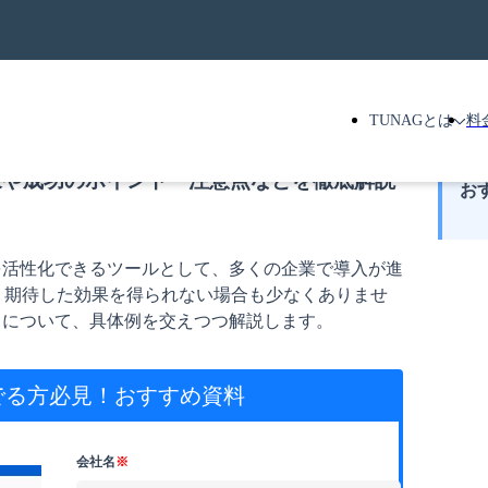
TUNAGとは
料
果や成功のポイント・注意点などを徹底解説
お
を活性化できるツールとして、多くの企業で導入が進
、期待した効果を得られない場合も少なくありませ
トについて、具体例を交えつつ解説します。
でる方必見！
おすすめ資料
会社名
※