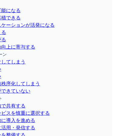
可能になる
蓄積できる
ニケーションが活発になる
まる
がる
の向上に寄与する
ーン
けしてしまう
い
い
無秩序化してしまう
ができていない
ト
内で共有する
ービスを慎重に選択する
的に導入を進める
に活用・発信する
ンを整備する