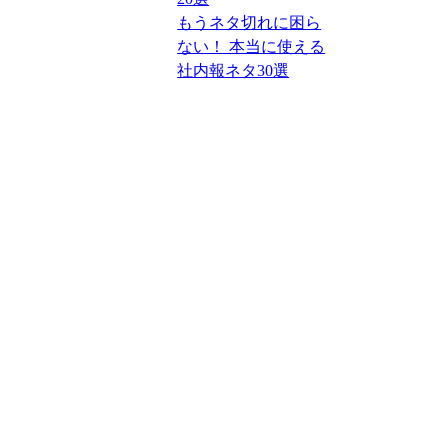
もうネタ切れに困ら
ない！ 本当に使える
社内報ネタ30選