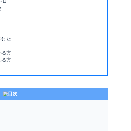
ンロ
さ
つけた
いる方
ある方
目次