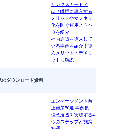
サンクスカードと
は？職場に導入する
メリットやマンネリ
化を防ぐ運用ノウハ
ウを紹介
社内通貨を導入して
いる事例を紹介！導
入メリット・デメリ
ットも解説
気のダウンロード資料
エンゲージメント向
上施策50選 事例集
理念浸透を実現する4
つのステップと施策
20選