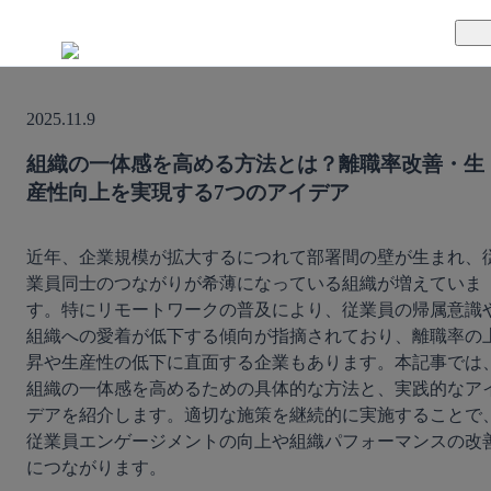
TUNAGとは
2025.11.9
料金案内
TUNAGの特徴
組織の一体感を高める方法とは？離職率改善・生
産性向上を実現する7つのアイデア
導入事例
サポート体制
活用方法
セキュリティ体制
近年、企業規模が拡大するにつれて部署間の壁が生まれ、
業員同士のつながりが希薄になっている組織が増えていま
す。特にリモートワークの普及により、従業員の帰属意識
運営会社
組織への愛着が低下する傾向が指摘されており、離職率の
昇や生産性の低下に直面する企業もあります。本記事では
セミナー
組織の一体感を高めるための具体的な方法と、実践的なア
デアを紹介します。適切な施策を継続的に実施することで
お役立ち資料
従業員エンゲージメントの向上や組織パフォーマンスの改
につながります。
資料ダウンロード