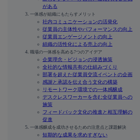
がある
一体感が組織にもたらすメリット
社内コミュニケーションの活発化
従業員の主体性やパフォーマンスの向上
従業員エンゲージメントの向上
組織の活性化による売上の向上
職場の一体感を高める7つのアイデア
企業理念・ビジョンの浸透施策
全社的な情報共有の仕組みづくり
部署を超えた従業員交流イベントの企画
感謝と承認を伝え合う文化の構築
リモートワーク環境での一体感醸成
デスクレスワーカーを含む全従業員への
施策
フィードバック文化の推進と相互理解の
促進
一体感醸成を成功させるための注意点と課題解決
短期的な成果を求めすぎない