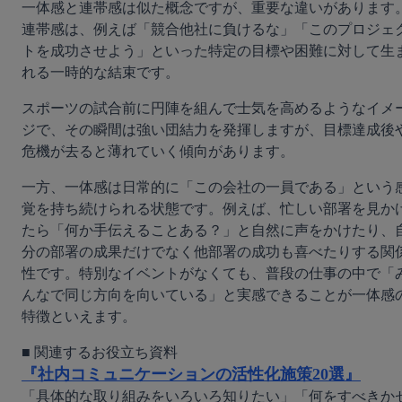
一体感と連帯感は似た概念ですが、重要な違いがあります
連帯感は、例えば「競合他社に負けるな」「このプロジェ
トを成功させよう」といった特定の目標や困難に対して生
れる一時的な結束です。
スポーツの試合前に円陣を組んで士気を高めるようなイメ
ジで、その瞬間は強い団結力を発揮しますが、目標達成後
危機が去ると薄れていく傾向があります。
一方、一体感は日常的に「この会社の一員である」という
覚を持ち続けられる状態です。例えば、忙しい部署を見か
たら「何か手伝えることある？」と自然に声をかけたり、
分の部署の成果だけでなく他部署の成功も喜べたりする関
性です。特別なイベントがなくても、普段の仕事の中で「
んなで同じ方向を向いている」と実感できることが一体感
特徴といえます。
『社内コミュニケーションの活性化施策20選』
「具体的な取り組みをいろいろ知りたい」「何をすべきか