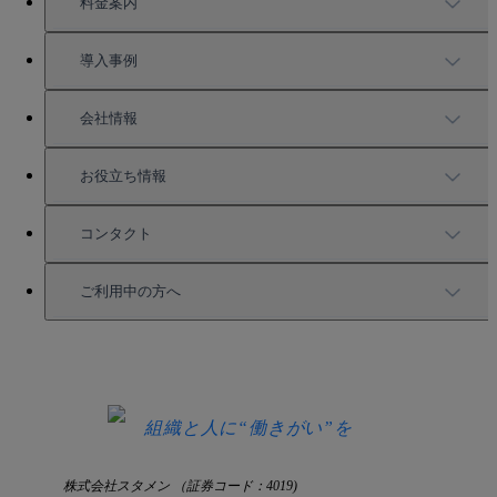
TUNAGの特徴
料金案内
機能一覧
料金案内
導入事例
充実したサポート
導入事例
会社情報
強固なセキュリティ
活用方法
会社情報
お役立ち情報
お役立ち資料一覧
コンタクト
セミナー情報
サービス資料請求
ご利用中の方へ
HRコラム
無料デモ申し込み
ログイン
お知らせ
お見積もり
ログインにお困りの方へ
組織と人に“働きがい”を
株式会社スタメン （証券コード：4019)