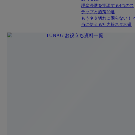
理念浸透を実現する4つのス
テップと施策20選
もうネタ切れに困らない！ 
当に使える社内報ネタ30選