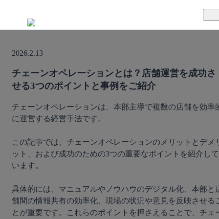
TUNAGとは
2026.2.13
料金案内
TUNAGの特徴
チェーンオペレーションとは？店舗運営を成功さ
せる3つのポイントと事例をご紹介
導入事例
サポート体制
チェーンオペレーションは、本部主導で複数の店舗を効率
活用方法
セキュリティ体制
に運営する経営手法です。

運営会社
この記事では、チェーンオペレーションのメリットとデメ
ット、および成功のための3つの重要なポイントを紹介して
セミナー
います。

お役立ち資料
具体的には、マニュアルやノウハウのデジタル化、本部と
舗間の情報共有の効率化、現場の状況や意見を反映させる
とが重要です。これらのポイントを押さえることで、チェ
資料ダウンロード