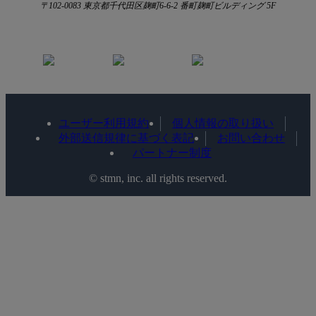
〒102-0083 東京都千代田区麹町6-6-2 番町麹町ビルディング 5F
ユーザー利用規約
個人情報の取り扱い
外部送信規律に基づく表記
お問い合わせ
パートナー制度
©️ stmn, inc. all rights reserved.